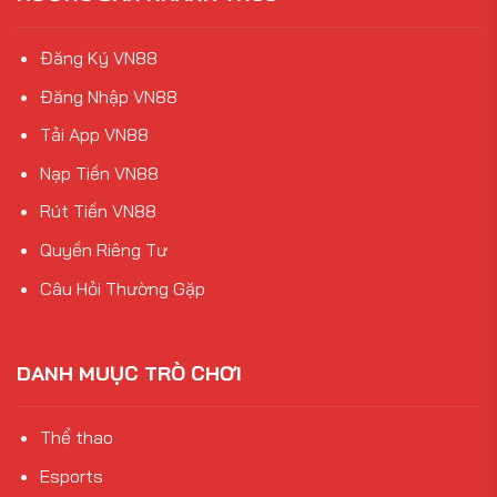
Đăng Ký VN88
Đăng Nhập VN88
Tải App VN88
Nạp Tiền VN88
Rút Tiền VN88
Quyền Riêng Tư
Câu Hỏi Thường Gặp
DANH MUỤC TRÒ CHƠI
Thể thao
Esports