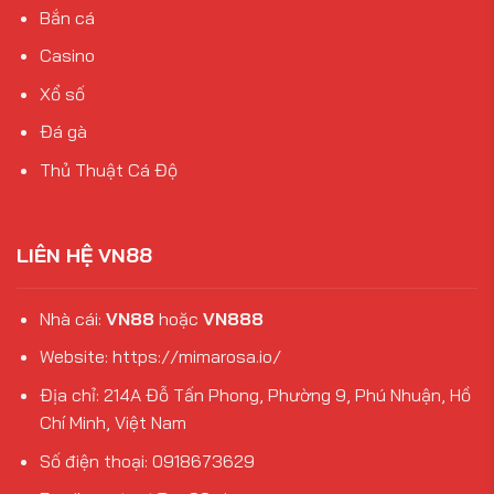
Bắn cá
Casino
Xổ số
Đá gà
Thủ Thuật Cá Độ
LIÊN HỆ VN88
Nhà cái:
VN88
hoặc
VN888
Website:
https://mimarosa.io/
Địa chỉ: 214A Đỗ Tấn Phong, Phường 9, Phú Nhuận, Hồ
Chí Minh, Việt Nam
Số điện thoại:
0918673629