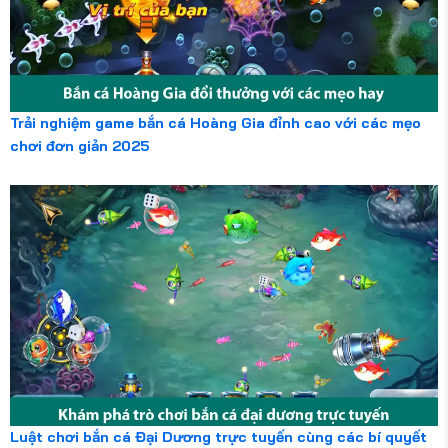
Trải nghiệm game bắn cá Hoàng Gia đỉnh cao với các mẹo
chơi đơn giản 2025
Luật chơi bắn cá Đại Dương trực tuyến cùng các bí quyết