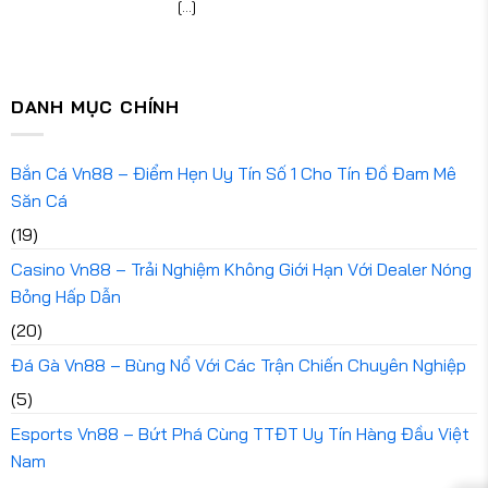
[...]
DANH MỤC CHÍNH
Bắn Cá Vn88 – Điểm Hẹn Uy Tín Số 1 Cho Tín Đồ Đam Mê
Săn Cá
(19)
Casino Vn88 – Trải Nghiệm Không Giới Hạn Với Dealer Nóng
Bỏng Hấp Dẫn
(20)
Đá Gà Vn88 – Bùng Nổ Với Các Trận Chiến Chuyên Nghiệp
(5)
Esports Vn88 – Bứt Phá Cùng TTĐT Uy Tín Hàng Đầu Việt
Nam