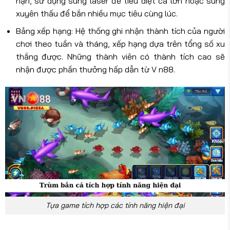
hạn, sử dụng súng laser để tiêu diệt cá lớn hoặc súng
xuyên thấu để bắn nhiều mục tiêu cùng lúc.
Bảng xếp hạng: Hệ thống ghi nhận thành tích của người
chơi theo tuần và tháng, xếp hạng dựa trên tổng số xu
thắng được. Những thành viên có thành tích cao sẽ
nhận được phần thưởng hấp dẫn từ V n88.
Tựa game tích hợp các tính năng hiện đại