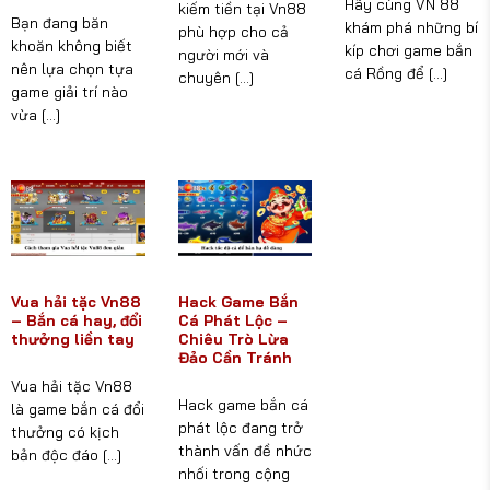
Hãy cùng VN 88
kiếm tiền tại Vn88
Bạn đang băn
khám phá những bí
phù hợp cho cả
khoăn không biết
kíp chơi game bắn
người mới và
nên lựa chọn tựa
cá Rồng để [...]
chuyên [...]
game giải trí nào
vừa [...]
Vua hải tặc Vn88
Hack Game Bắn
– Bắn cá hay, đổi
Cá Phát Lộc –
thưởng liền tay
Chiêu Trò Lừa
Đảo Cần Tránh
Vua hải tặc Vn88
Hack game bắn cá
là game bắn cá đổi
phát lộc đang trở
thưởng có kịch
thành vấn đề nhức
bản độc đáo [...]
nhối trong cộng