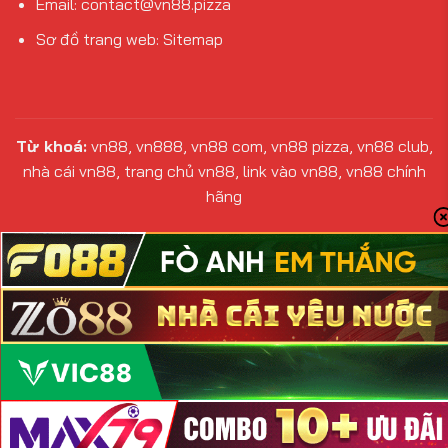
Email:
contact@vn88.pizza
Sơ đồ trang web:
Sitemap
Từ khoá:
vn88, vn888, vn88 com, vn88 pizza, vn88 club,
nhà cái vn88, trang chủ vn88, link vào vn88, vn88 chính
hãng
Copyright 2026 ©
VN88
. All rights reserved.