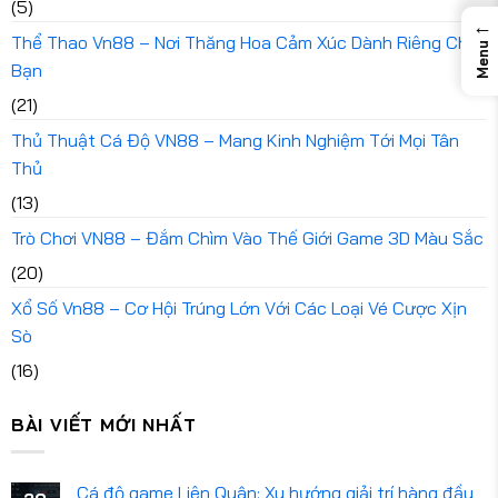
(5)
←
Thể Thao Vn88 – Nơi Thăng Hoa Cảm Xúc Dành Riêng Cho
Menu
Bạn
(21)
Thủ Thuật Cá Độ VN88 – Mang Kinh Nghiệm Tới Mọi Tân
Thủ
(13)
Trò Chơi VN88 – Đắm Chìm Vào Thế Giới Game 3D Màu Sắc
(20)
Xổ Số Vn88 – Cơ Hội Trúng Lớn Với Các Loại Vé Cược Xịn
Sò
(16)
BÀI VIẾT MỚI NHẤT
Cá độ game Liên Quân: Xu hướng giải trí hàng đầu