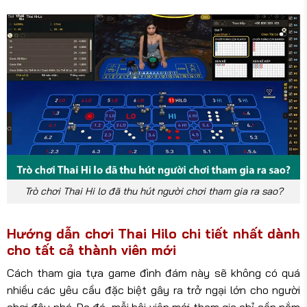
Trò chơi Thai Hi lo đã thu hút người chơi tham gia ra sao?
Hướng dẫn chơi Thai Hilo chi tiết nhất dành
cho tất cả thành viên mới
Cách tham gia tựa game đình đám này sẽ không có quá
nhiều các yêu cầu đặc biệt gây ra trở ngại lớn cho người