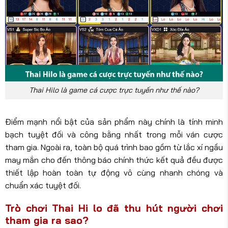
Thai Hilo là game cá cược trực tuyến như thế nào?
Điểm mạnh nổi bật của sản phẩm này chính là tính minh
bạch tuyệt đối và công bằng nhất trong mỗi ván cược
tham gia. Ngoài ra, toàn bộ quá trình bao gồm từ lắc xí ngầu
may mắn cho đến thông báo chính thức kết quả đều được
thiết lập hoàn toàn tự động vô cùng nhanh chóng và
chuẩn xác tuyệt đối.
Trò chơi Thai Hi lo đã thu hút người chơi
tham gia ra sao?