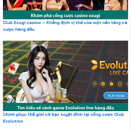
Club Ezugi casino – Khẳng định vị thế của một nền tảng cá
cược hàng đầu
Chinh phục thế giới cờ bạc tuyệt đỉnh tại cổng cược Club
Evolution