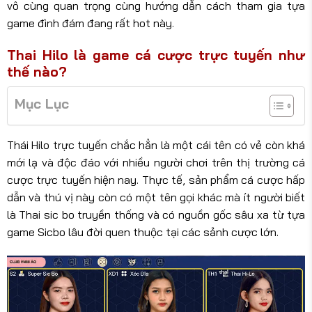
vô cùng quan trọng cùng hướng dẫn cách tham gia tựa
game đình đám đang rất hot này.
Thai Hilo là game cá cược trực tuyến như
thế nào?
Mục Lục
Thái Hilo trực tuyến chắc hẳn là một cái tên có vẻ còn khá
mới lạ và độc đáo với nhiều người chơi trên thị trường cá
cược trực tuyến hiện nay. Thực tế, sản phẩm cá cược hấp
dẫn và thú vị này còn có một tên gọi khác mà ít người biết
là Thai sic bo truyền thống và có nguồn gốc sâu xa từ tựa
game Sicbo lâu đời quen thuộc tại các sảnh cược lớn.