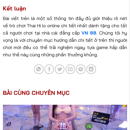
Kết luận
Bài viết trên là một số thông tin đầy đủ giới thiệu rõ nét
về trò chơi Thai Hi lo online chi tiết nhất dành tặng cho tất
cả người chơi tại nhà cái đẳng cấp
VN 88
. Chúng tôi hy
vọng là với chuyên mục hướng dẫn chi tiết ở trên thì người
chơi mới đều có thể trải nghiệm ngay tựa game hấp dẫn
như thế này cùng những phần thưởng khủng.
BÀI CÙNG CHUYÊN MỤC