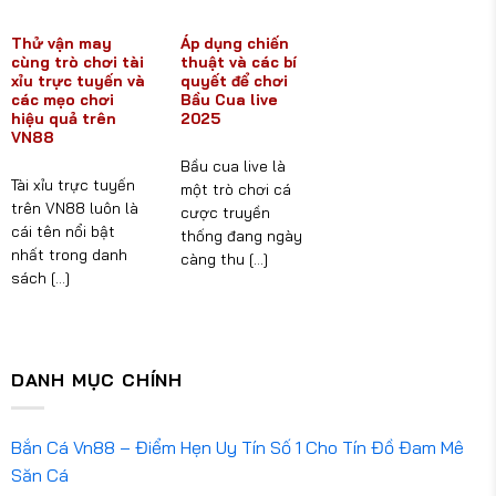
Thử vận may
Áp dụng chiến
cùng trò chơi tài
thuật và các bí
xỉu trực tuyến và
quyết để chơi
các mẹo chơi
Bầu Cua live
hiệu quả trên
2025
VN88
Bầu cua live là
Tài xỉu trực tuyến
một trò chơi cá
trên VN88 luôn là
cược truyền
cái tên nổi bật
thống đang ngày
nhất trong danh
càng thu [...]
sách [...]
DANH MỤC CHÍNH
Bắn Cá Vn88 – Điểm Hẹn Uy Tín Số 1 Cho Tín Đồ Đam Mê
Săn Cá