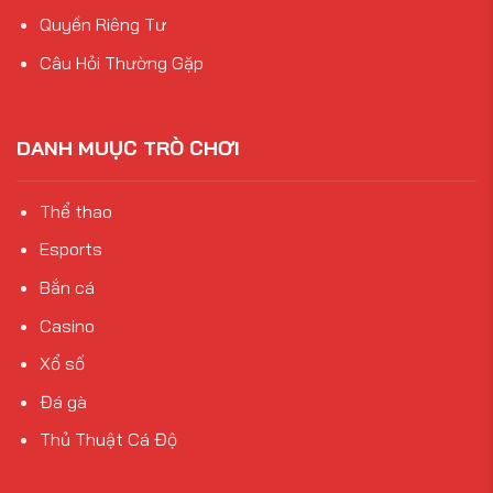
Quyền Riêng Tư
Câu Hỏi Thường Gặp
DANH MUỤC TRÒ CHƠI
Thể thao
Esports
Bắn cá
Casino
Xổ số
Đá gà
Thủ Thuật Cá Độ