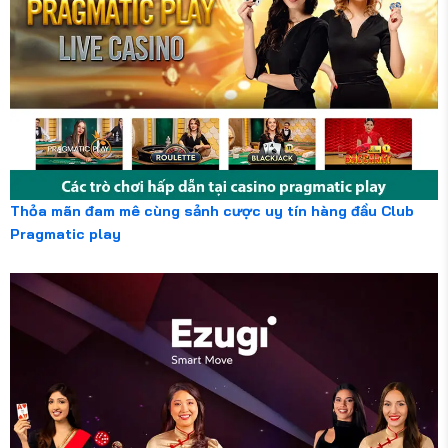
Thỏa mãn đam mê cùng sảnh cược uy tín hàng đầu Club
Pragmatic play