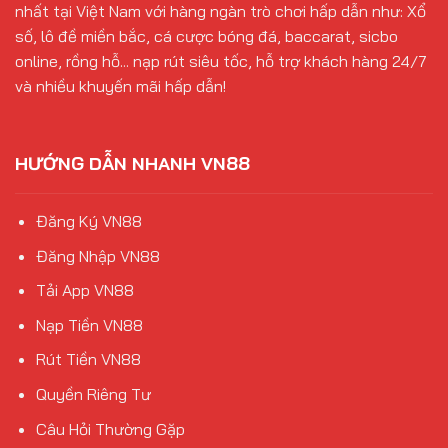
nhất tại Việt Nam với hàng ngàn trò chơi hấp dẫn như: Xổ
số, lô đề miền bắc, cá cược bóng đá, baccarat, sicbo
online, rồng hỗ... nạp rút siêu tốc, hỗ trợ khách hàng 24/7
và nhiều khuyến mãi hấp dẫn!
HƯỚNG DẪN NHANH VN88
Đăng Ký VN88
Đăng Nhập VN88
Tải App VN88
Nạp Tiền VN88
Rút Tiền VN88
Quyền Riêng Tư
Câu Hỏi Thường Gặp