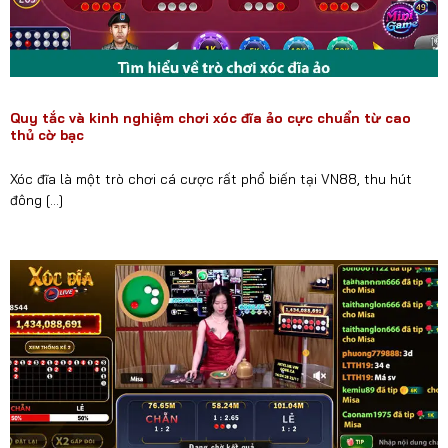
Quy tắc và kinh nghiệm chơi xóc đĩa ảo cực chuẩn từ cao
thủ cờ bạc
Xóc đĩa là một trò chơi cá cược rất phổ biến tại VN88, thu hút
đông [...]