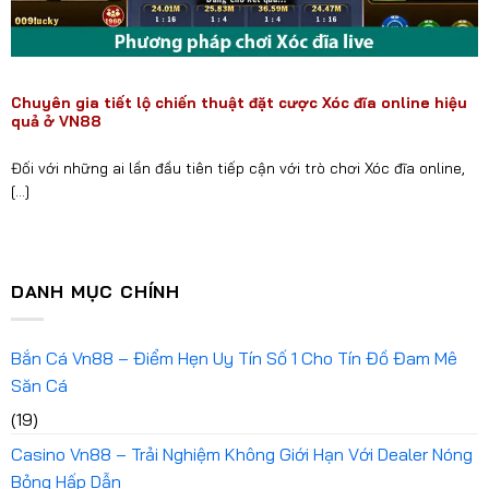
Chuyên gia tiết lộ chiến thuật đặt cược Xóc đĩa online hiệu
quả ở VN88
Đối với những ai lần đầu tiên tiếp cận với trò chơi Xóc đĩa online,
[...]
DANH MỤC CHÍNH
Bắn Cá Vn88 – Điểm Hẹn Uy Tín Số 1 Cho Tín Đồ Đam Mê
Săn Cá
(19)
Casino Vn88 – Trải Nghiệm Không Giới Hạn Với Dealer Nóng
Bỏng Hấp Dẫn