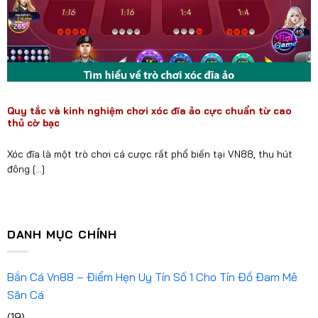
Quy tắc và kinh nghiệm chơi xóc đĩa ảo cực chuẩn từ cao
thủ cờ bạc
Xóc đĩa là một trò chơi cá cược rất phổ biến tại VN88, thu hút
đông [...]
DANH MỤC CHÍNH
Bắn Cá Vn88 – Điểm Hẹn Uy Tín Số 1 Cho Tín Đồ Đam Mê
Săn Cá
(19)