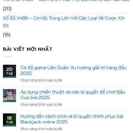
(20)
Xổ Số Vn88 – Cơ Hội Trúng Lớn Với Các Loại Vé Cược Xịn
Sò
(16)
BÀI VIẾT MỚI NHẤT
Cá độ game Liên Quân: Xu hướng giải trí hàng đầu
20
2025
Th5
Chức năng bình luận bị tắt
ở
Cá
độ
Áp dụng chiến thuật và các bí quyết để chơi Bầu
19
game
Cua live 2025
Th5
Liên
Chức năng bình luận bị tắt
ở
Quân:
Áp
Xu
dụng
Hướng dẫn cách chơi và bí quyết chinh phục bài
hướng
18
chiến
giải
Blackjack online 2025
Th5
thuật
trí
Chức năng bình luận bị tắt
ở
và
hàng