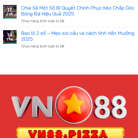
Hướng
các
đầu
dẫn
Chia Sẻ Một Số Bí Quyết Chinh Phục Kèo Chấp Góc
bí
2025
17
cách
quyết
Bóng Đá Hiệu Quả 2025
Th5
chơi
để
Chức năng bình luận bị tắt
ở
và
chơi
Chia
bí
Bầu
Sẻ
Bao lô 2 số – Mẹo soi cầu và cách tính tiền thưởng
quyết
Cua
14
Một
chinh
2025
live
Th5
Số
phục
2025
Chức năng bình luận bị tắt
ở
Bí
bài
Bao
Quyết
Blackjack
lô
Chinh
online
2
Phục
2025
số
Kèo
–
Chấp
Mẹo
Góc
soi
Bóng
cầu
Đá
và
Hiệu
cách
Quả
tính
2025
tiền
thưởng
2025