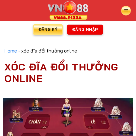
ĐĂNG KÝ
ĐĂNG NHẬP
Home
-
xóc đĩa đổi thưởng online
XÓC ĐĨA ĐỔI THƯỞNG
ONLINE