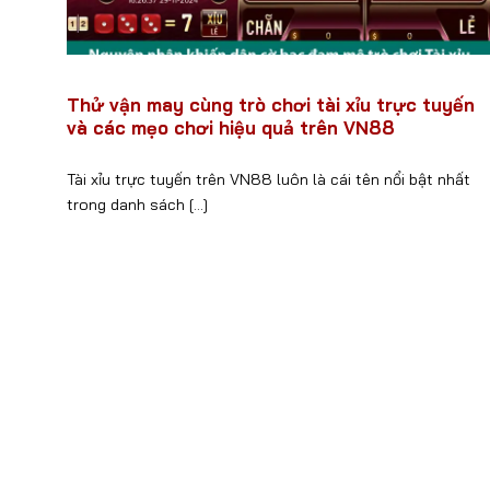
Thử vận may cùng trò chơi tài xỉu trực tuyến
và các mẹo chơi hiệu quả trên VN88
Tài xỉu trực tuyến trên VN88 luôn là cái tên nổi bật nhất
trong danh sách [...]