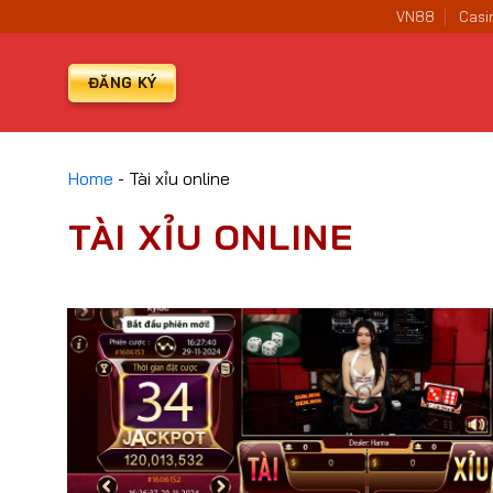
VN88
Casi
ĐĂNG KÝ
Home
-
Tài xỉu online
TÀI XỈU ONLINE