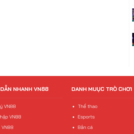
DẪN NHANH VN88
DANH MUỤC TRÒ CHƠI
Ký VN88
Thể thao
Nhập VN88
Esports
p VN88
Bắn cá