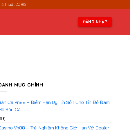
hủ Thuật Cá Độ
ĐĂNG NHẬP
DANH MỤC CHÍNH
Bắn Cá Vn88 – Điểm Hẹn Uy Tín Số 1 Cho Tín Đồ Đam
Mê Săn Cá
(19)
Casino Vn88 – Trải Nghiệm Không Giới Hạn Với Dealer