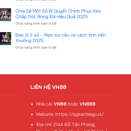
và
hàng
Hướng
các
đầu
dẫn
Chia Sẻ Một Số Bí Quyết Chinh Phục Kèo
bí
2025
17
cách
quyết
Chấp Góc Bóng Đá Hiệu Quả 2025
Th5
chơi
để
Chức năng bình luận bị tắt
ở
và
chơi
Chia
bí
Bầu
Sẻ
Bao lô 2 số – Mẹo soi cầu và cách tính tiền
quyết
Cua
14
Một
chinh
thưởng 2025
live
Th5
Số
phục
2025
Chức năng bình luận bị tắt
ở
Bí
bài
Bao
Quyết
Blackjack
lô
Chinh
online
2
Phục
2025
số
Kèo
–
Chấp
Mẹo
Góc
soi
Bóng
LIÊN HỆ VN88
cầu
Đá
và
Hiệu
cách
Quả
tính
2025
Nhà cái:
VN88
hoặc
VN888
tiền
thưởng
Website:
https://agsantiago.cl/
2025
Địa chỉ: 214A Đỗ Tấn Phong,