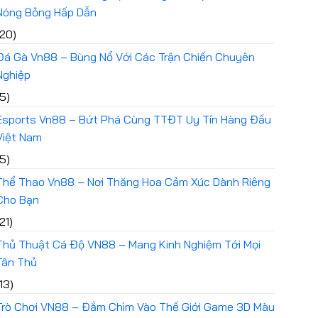
Nóng Bỏng Hấp Dẫn
(20)
Đá Gà Vn88 – Bùng Nổ Với Các Trận Chiến Chuyên
Nghiệp
(5)
Esports Vn88 – Bứt Phá Cùng TTĐT Uy Tín Hàng Đầu
Việt Nam
(5)
Thể Thao Vn88 – Nơi Thăng Hoa Cảm Xúc Dành Riêng
Cho Bạn
21)
Thủ Thuật Cá Độ VN88 – Mang Kinh Nghiệm Tới Mọi
Tân Thủ
(13)
Trò Chơi VN88 – Đắm Chìm Vào Thế Giới Game 3D Màu