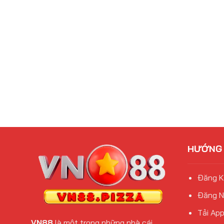
HƯỚNG 
Đăng 
Đăng 
Tải Ap
VN88
là một trong những nhà cái