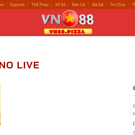
no
Esports
Thể Thao
Xổ Số
Bắn Cá
Đá Gà
Trò Chơi
T
NO LIVE