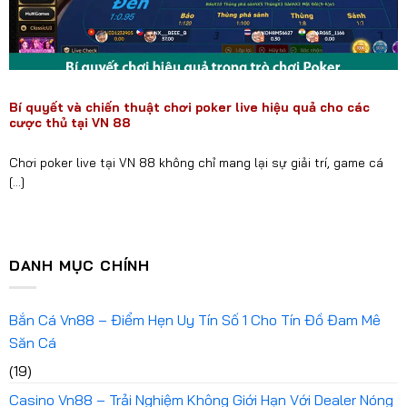
Bí quyết và chiến thuật chơi poker live hiệu quả cho các
cược thủ tại VN 88
Chơi poker live tại VN 88 không chỉ mang lại sự giải trí, game cá
[...]
DANH MỤC CHÍNH
Bắn Cá Vn88 – Điểm Hẹn Uy Tín Số 1 Cho Tín Đồ Đam Mê
Săn Cá
(19)
Casino Vn88 – Trải Nghiệm Không Giới Hạn Với Dealer Nóng