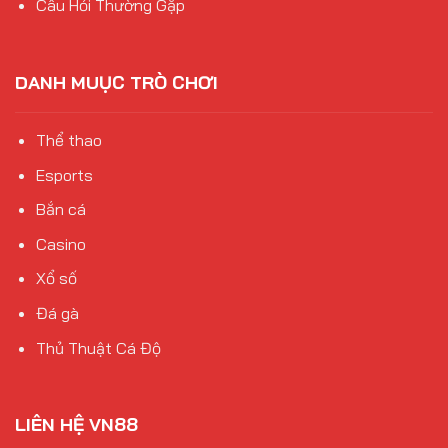
Câu Hỏi Thường Gặp
DANH MUỤC TRÒ CHƠI
Thể thao
Esports
Bắn cá
Casino
Xổ số
Đá gà
Thủ Thuật Cá Độ
LIÊN HỆ VN88