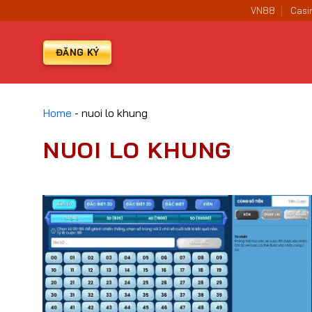
VN88
Casi
ĐĂNG KÝ
Home
-
nuoi lo khung
NUOI LO KHUNG