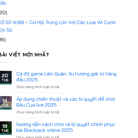
Sắc
(20)
Xổ Số Vn88 – Cơ Hội Trúng Lớn Với Các Loại Vé Cược
Xịn Sò
(16)
BÀI VIẾT MỚI NHẤT
Cá độ game Liên Quân: Xu hướng giải trí hàng
20
đầu 2025
Th5
Chức năng bình luận bị tắt
ở
Cá
độ
Áp dụng chiến thuật và các bí quyết để chơi
19
game
Bầu Cua live 2025
Th5
Liên
Chức năng bình luận bị tắt
ở
Quân:
Áp
Xu
dụng
Hướng dẫn cách chơi và bí quyết chinh phục
hướng
18
chiến
giải
bài Blackjack online 2025
Th5
thuật
trí
Chức năng bình luận bị tắt
ở