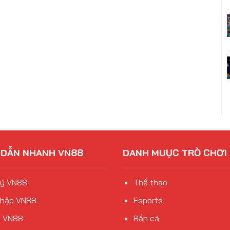
DẪN NHANH VN88
DANH MUỤC TRÒ CHƠI
Ký VN88
Thể thao
Nhập VN88
Esports
p VN88
Bắn cá