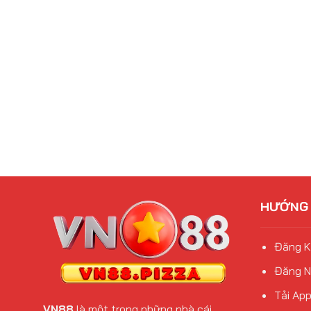
HƯỚNG 
Đăng 
Đăng 
Tải Ap
VN88
là một trong những nhà cái