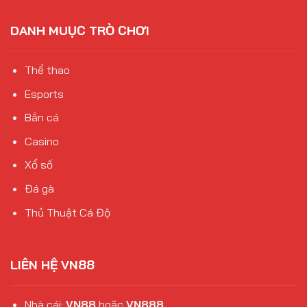
DANH MUỤC TRÒ CHƠI
Thể thao
Esports
Bắn cá
Casino
Xổ số
Đá gà
Thủ Thuật Cá Độ
LIÊN HỆ VN88
Nhà cái:
VN88
hoặc
VN888