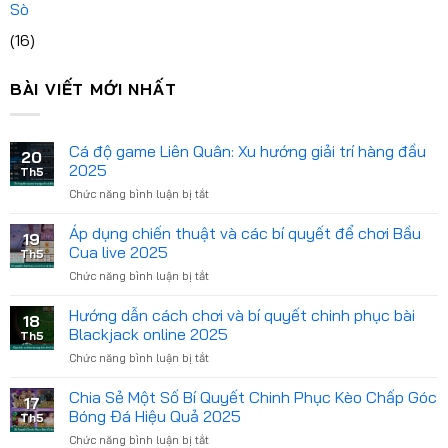
Sò
(16)
BÀI VIẾT MỚI NHẤT
Cá độ game Liên Quân: Xu hướng giải trí hàng đầu
20
2025
Th5
Chức năng bình luận bị tắt
ở
Cá
độ
Áp dụng chiến thuật và các bí quyết để chơi Bầu
19
game
Cua live 2025
Th5
Liên
Chức năng bình luận bị tắt
ở
Quân:
Áp
Xu
dụng
Hướng dẫn cách chơi và bí quyết chinh phục bài
hướng
18
chiến
giải
Blackjack online 2025
Th5
thuật
trí
Chức năng bình luận bị tắt
ở
và
hàng
Hướng
các
đầu
dẫn
Chia Sẻ Một Số Bí Quyết Chinh Phục Kèo Chấp Góc
bí
2025
17
cách
quyết
Bóng Đá Hiệu Quả 2025
Th5
chơi
để
Chức năng bình luận bị tắt
ở
và
chơi