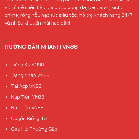
số, lô đề miền bắc, cá cược bóng đá, baccarat, sicbo
online, rồng hỗ... nạp rút siêu tốc, hỗ trợ khách hàng 24/7
và nhiều khuyến mãi hấp dẫn!
HƯỚNG DẪN NHANH VN88
Đăng Ký VN88
Đăng Nhập VN88
Tải App VN88
Nạp Tiền VN88
Rút Tiền VN88
Quyền Riêng Tư
Câu Hỏi Thường Gặp