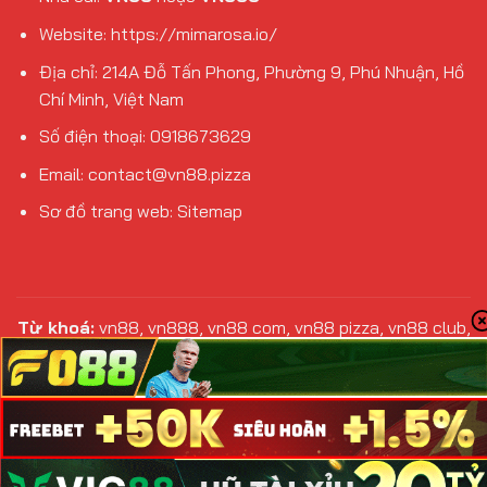
Website:
https://mimarosa.io/
Địa chỉ: 214A Đỗ Tấn Phong, Phường 9, Phú Nhuận, Hồ
Chí Minh, Việt Nam
Số điện thoại:
0918673629
Email:
contact@vn88.pizza
Sơ đồ trang web:
Sitemap
Từ khoá:
vn88, vn888, vn88 com, vn88 pizza, vn88 club,
nhà cái vn88, trang chủ vn88, link vào vn88, vn88 chính
hãng