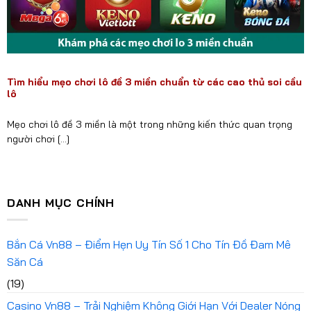
Tìm hiểu mẹo chơi lô đề 3 miền chuẩn từ các cao thủ soi cầu
lô
Mẹo chơi lô đề 3 miền là một trong những kiến thức quan trọng
người chơi [...]
DANH MỤC CHÍNH
Bắn Cá Vn88 – Điểm Hẹn Uy Tín Số 1 Cho Tín Đồ Đam Mê
Săn Cá
(19)
Casino Vn88 – Trải Nghiệm Không Giới Hạn Với Dealer Nóng