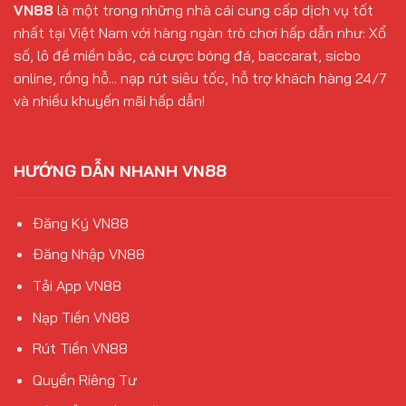
VN88
là một trong những nhà cái cung cấp dịch vụ tốt
nhất tại Việt Nam với hàng ngàn trò chơi hấp dẫn như: Xổ
số, lô đề miền bắc, cá cược bóng đá, baccarat, sicbo
online, rồng hỗ... nạp rút siêu tốc, hỗ trợ khách hàng 24/7
và nhiều khuyến mãi hấp dẫn!
HƯỚNG DẪN NHANH VN88
Đăng Ký VN88
Đăng Nhập VN88
Tải App VN88
Nạp Tiền VN88
Rút Tiền VN88
Quyền Riêng Tư