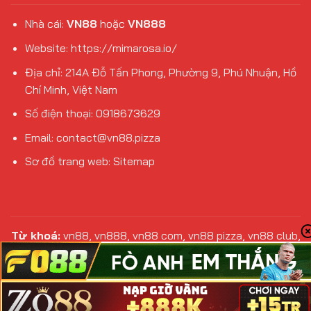
Nhà cái:
VN88
hoặc
VN888
Website:
https://mimarosa.io/
Địa chỉ: 214A Đỗ Tấn Phong, Phường 9, Phú Nhuận, Hồ
Chí Minh, Việt Nam
Số điện thoại:
0918673629
Email:
contact@vn88.pizza
Sơ đồ trang web:
Sitemap
Từ khoá:
vn88, vn888, vn88 com, vn88 pizza, vn88 club,
nhà cái vn88, trang chủ vn88, link vào vn88, vn88 chính
hãng