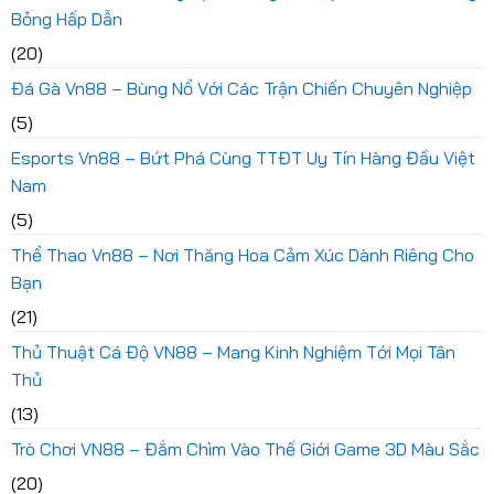
Bỏng Hấp Dẫn
(20)
Đá Gà Vn88 – Bùng Nổ Với Các Trận Chiến Chuyên Nghiệp
(5)
Esports Vn88 – Bứt Phá Cùng TTĐT Uy Tín Hàng Đầu Việt
Nam
(5)
Thể Thao Vn88 – Nơi Thăng Hoa Cảm Xúc Dành Riêng Cho
Bạn
(21)
Thủ Thuật Cá Độ VN88 – Mang Kinh Nghiệm Tới Mọi Tân
Thủ
(13)
Trò Chơi VN88 – Đắm Chìm Vào Thế Giới Game 3D Màu Sắc
(20)