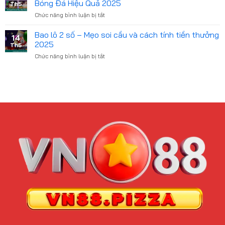
quyết
Bóng Đá Hiệu Quả 2025
Th5
chơi
để
Chức năng bình luận bị tắt
ở
và
chơi
Chia
bí
Bầu
Sẻ
Bao lô 2 số – Mẹo soi cầu và cách tính tiền thưởng
quyết
Cua
14
Một
chinh
2025
live
Th5
Số
phục
2025
Chức năng bình luận bị tắt
ở
Bí
bài
Bao
Quyết
Blackjack
lô
Chinh
online
2
Phục
2025
số
Kèo
–
Chấp
Mẹo
Góc
soi
Bóng
cầu
Đá
và
Hiệu
cách
Quả
tính
2025
tiền
thưởng
2025