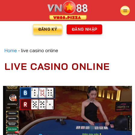
ĐĂNG KÝ
ĐĂNG NHẬP
Home
-
live casino online
LIVE CASINO ONLINE