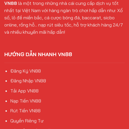
VN88
là một trong những nhà cái cung cấp dịch vụ tốt
nhất tại Việt Nam với hàng ngàn trò chơi hấp dẫn như: Xổ
số, lô đề miền bắc, cá cược bóng đá, baccarat, sicbo
online, rồng hỗ... nạp rút siêu tốc, hỗ trợ khách hàng 24/7
và nhiều khuyến mãi hấp dẫn!
HƯỚNG DẪN NHANH VN88
Đăng Ký VN88
Đăng Nhập VN88
Tải App VN88
Nạp Tiền VN88
Rút Tiền VN88
Quyền Riêng Tư