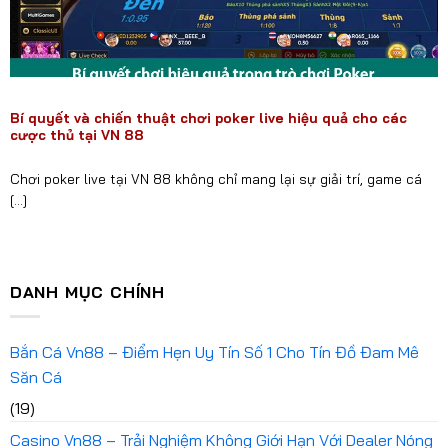
Bí quyết và chiến thuật chơi poker live hiệu quả cho các
cược thủ tại VN 88
Chơi poker live tại VN 88 không chỉ mang lại sự giải trí, game cá
[...]
DANH MỤC CHÍNH
Bắn Cá Vn88 – Điểm Hẹn Uy Tín Số 1 Cho Tín Đồ Đam Mê
Săn Cá
(19)
Casino Vn88 – Trải Nghiệm Không Giới Hạn Với Dealer Nóng