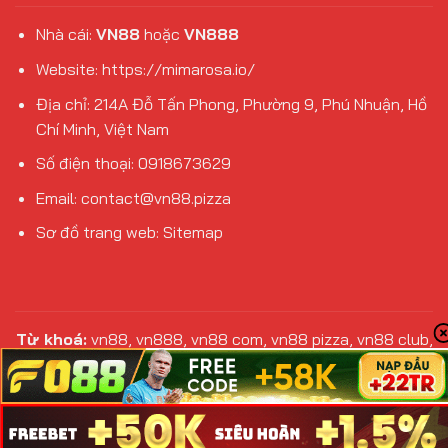
Nhà cái:
VN88
hoặc
VN888
Website:
https://mimarosa.io/
Địa chỉ: 214A Đỗ Tấn Phong, Phường 9, Phú Nhuận, Hồ
Chí Minh, Việt Nam
Số điện thoại:
0918673629
Email:
contact@vn88.pizza
Sơ đồ trang web:
Sitemap
Từ khoá:
vn88, vn888, vn88 com, vn88 pizza, vn88 club,
nhà cái vn88, trang chủ vn88, link vào vn88, vn88 chính
hãng