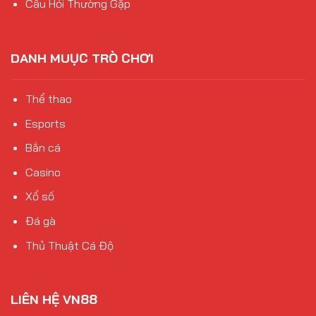
Câu Hỏi Thường Gặp
DANH MUỤC TRÒ CHƠI
Thể thao
Esports
Bắn cá
Casino
Xổ số
Đá gà
Thủ Thuật Cá Độ
LIÊN HỆ VN88