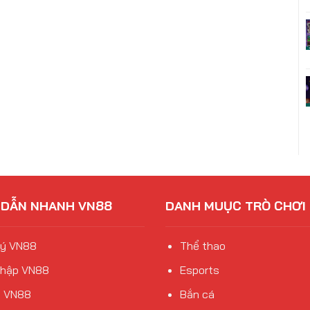
DẪN NHANH VN88
DANH MUỤC TRÒ CHƠI
Ký VN88
Thể thao
Nhập VN88
Esports
p VN88
Bắn cá