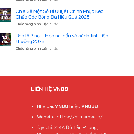
và
hàng
Hướng
các
đầu
dẫn
Chia Sẻ Một Số Bí Quyết Chinh Phục Kèo
bí
2025
17
cách
quyết
Chấp Góc Bóng Đá Hiệu Quả 2025
Th5
chơi
để
Chức năng bình luận bị tắt
ở
và
chơi
Chia
bí
Bầu
Sẻ
Bao lô 2 số – Mẹo soi cầu và cách tính tiền
quyết
Cua
14
Một
chinh
thưởng 2025
live
Th5
Số
phục
2025
Chức năng bình luận bị tắt
ở
Bí
bài
Bao
Quyết
Blackjack
lô
Chinh
online
2
Phục
2025
số
Kèo
–
Chấp
Mẹo
Góc
soi
Bóng
LIÊN HỆ VN88
cầu
Đá
và
Hiệu
cách
Quả
tính
2025
Nhà cái:
VN88
hoặc
VN888
tiền
thưởng
Website:
https://mimarosa.io/
2025
Địa chỉ: 214A Đỗ Tấn Phong,