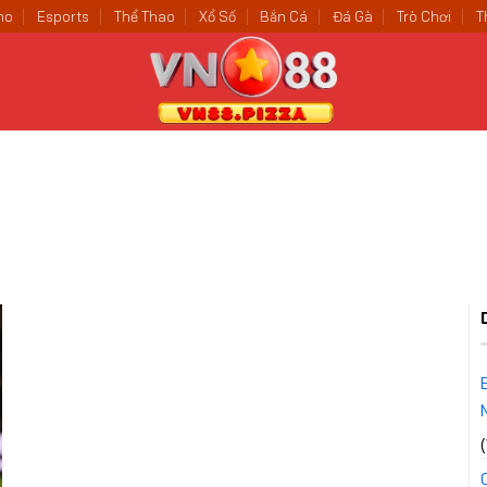
no
Esports
Thể Thao
Xổ Số
Bắn Cá
Đá Gà
Trò Chơi
T