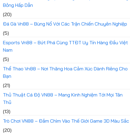
Bỏng Hấp Dẫn
(20)
Đá Gà Vn88 – Bùng Nổ Với Các Trận Chiến Chuyên Nghiệp
(5)
Esports Vn88 – Bứt Phá Cùng TTĐT Uy Tín Hàng Đầu Việt
Nam
(5)
Thể Thao Vn88 – Nơi Thăng Hoa Cảm Xúc Dành Riêng Cho
Bạn
(21)
Thủ Thuật Cá Độ VN88 – Mang Kinh Nghiệm Tới Mọi Tân
Thủ
(13)
Trò Chơi VN88 – Đắm Chìm Vào Thế Giới Game 3D Màu Sắc
(20)