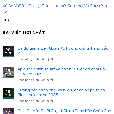
Xổ Số Vn88 – Cơ Hội Trúng Lớn Với Các Loại Vé Cược Xịn
Sò
(16)
BÀI VIẾT MỚI NHẤT
Cá độ game Liên Quân: Xu hướng giải trí hàng đầu
20
2025
Th5
Chức năng bình luận bị tắt
ở
Cá
độ
Áp dụng chiến thuật và các bí quyết để chơi Bầu
19
game
Cua live 2025
Th5
Liên
Chức năng bình luận bị tắt
ở
Quân:
Áp
Xu
dụng
Hướng dẫn cách chơi và bí quyết chinh phục bài
hướng
18
chiến
giải
Blackjack online 2025
Th5
thuật
trí
Chức năng bình luận bị tắt
ở
và
hàng
Hướng
các
đầu
dẫn
Chia Sẻ Một Số Bí Quyết Chinh Phục Kèo Chấp Góc
bí
2025
17
cách