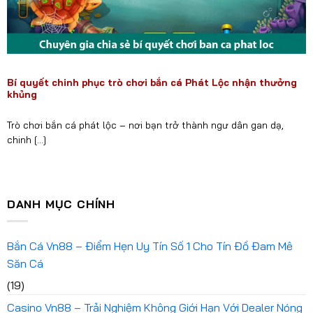
Bí quyết chinh phục trò chơi bắn cá Phát Lộc nhận thưởng
khủng
Trò chơi bắn cá phát lộc – nơi bạn trở thành ngư dân gan dạ,
chinh [...]
DANH MỤC CHÍNH
Bắn Cá Vn88 – Điểm Hẹn Uy Tín Số 1 Cho Tín Đồ Đam Mê
Săn Cá
(19)
Casino Vn88 – Trải Nghiệm Không Giới Hạn Với Dealer Nóng