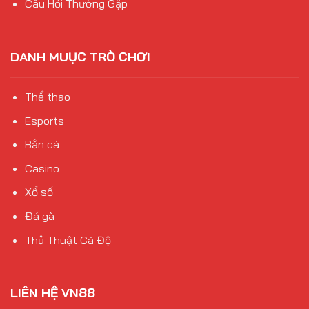
Câu Hỏi Thường Gặp
DANH MUỤC TRÒ CHƠI
Thể thao
Esports
Bắn cá
Casino
Xổ số
Đá gà
Thủ Thuật Cá Độ
LIÊN HỆ VN88