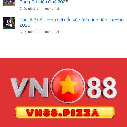
quyết
Bóng Đá Hiệu Quả 2025
Th5
chơi
để
Chức năng bình luận bị tắt
ở
và
chơi
Chia
bí
Bầu
Sẻ
Bao lô 2 số – Mẹo soi cầu và cách tính tiền thưởng
quyết
Cua
14
Một
chinh
2025
live
Th5
Số
phục
2025
Chức năng bình luận bị tắt
ở
Bí
bài
Bao
Quyết
Blackjack
lô
Chinh
online
2
Phục
2025
số
Kèo
–
Chấp
Mẹo
Góc
soi
Bóng
cầu
Đá
và
Hiệu
cách
Quả
tính
2025
tiền
thưởng
2025