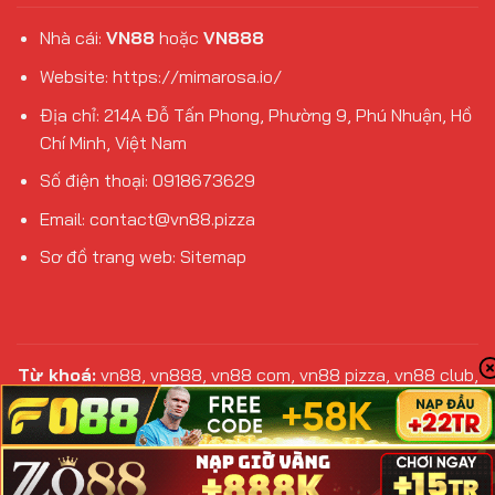
Nhà cái:
VN88
hoặc
VN888
Website:
https://mimarosa.io/
Địa chỉ: 214A Đỗ Tấn Phong, Phường 9, Phú Nhuận, Hồ
Chí Minh, Việt Nam
Số điện thoại:
0918673629
Email:
contact@vn88.pizza
Sơ đồ trang web:
Sitemap
Từ khoá:
vn88, vn888, vn88 com, vn88 pizza, vn88 club,
nhà cái vn88, trang chủ vn88, link vào vn88, vn88 chính
hãng