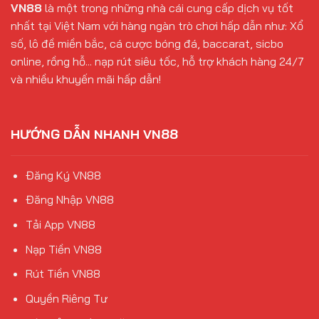
VN88
là một trong những nhà cái cung cấp dịch vụ tốt
nhất tại Việt Nam với hàng ngàn trò chơi hấp dẫn như: Xổ
số, lô đề miền bắc, cá cược bóng đá, baccarat, sicbo
online, rồng hỗ... nạp rút siêu tốc, hỗ trợ khách hàng 24/7
và nhiều khuyến mãi hấp dẫn!
HƯỚNG DẪN NHANH VN88
Đăng Ký VN88
Đăng Nhập VN88
Tải App VN88
Nạp Tiền VN88
Rút Tiền VN88
Quyền Riêng Tư