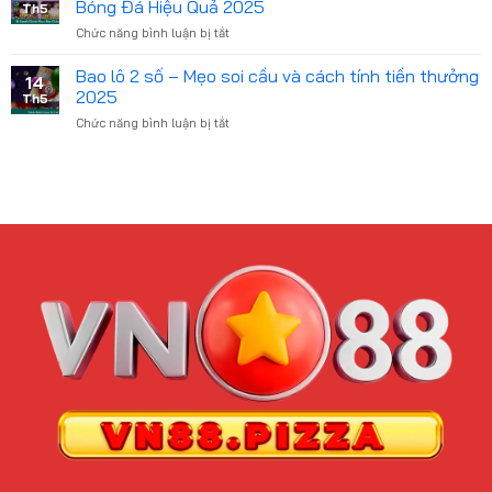
quyết
Bóng Đá Hiệu Quả 2025
Th5
chơi
để
Chức năng bình luận bị tắt
ở
và
chơi
Chia
bí
Bầu
Sẻ
Bao lô 2 số – Mẹo soi cầu và cách tính tiền thưởng
quyết
Cua
14
Một
chinh
2025
live
Th5
Số
phục
2025
Chức năng bình luận bị tắt
ở
Bí
bài
Bao
Quyết
Blackjack
lô
Chinh
online
2
Phục
2025
số
Kèo
–
Chấp
Mẹo
Góc
soi
Bóng
cầu
Đá
và
Hiệu
cách
Quả
tính
2025
tiền
thưởng
2025