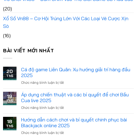
(20)
Xổ Số Vn88 – Cơ Hội Trúng Lớn Với Các Loại Vé Cược Xịn
Sò
(16)
BÀI VIẾT MỚI NHẤT
Cá độ game Liên Quân: Xu hướng giải trí hàng đầu
20
2025
Th5
Chức năng bình luận bị tắt
ở
Cá
độ
Áp dụng chiến thuật và các bí quyết để chơi Bầu
19
game
Cua live 2025
Th5
Liên
Chức năng bình luận bị tắt
ở
Quân:
Áp
Xu
dụng
Hướng dẫn cách chơi và bí quyết chinh phục bài
hướng
18
chiến
giải
Blackjack online 2025
Th5
thuật
trí
Chức năng bình luận bị tắt
ở
và
hàng