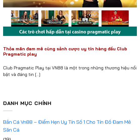
Thỏa mãn đam mê cùng sảnh cược uy tín hàng đầu Club
Pragmatic play
Club Pragmatic Play tại VN88 là một trong những thương hiệu nổi
bật và đáng tin [...]
DANH MỤC CHÍNH
Bắn Cá Vn88 – Điểm Hẹn Uy Tín Số 1 Cho Tín Đồ Đam Mê
Săn Cá
(19)