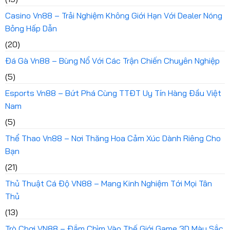
Casino Vn88 – Trải Nghiệm Không Giới Hạn Với Dealer Nóng
Bỏng Hấp Dẫn
(20)
Đá Gà Vn88 – Bùng Nổ Với Các Trận Chiến Chuyên Nghiệp
(5)
Esports Vn88 – Bứt Phá Cùng TTĐT Uy Tín Hàng Đầu Việt
Nam
(5)
Thể Thao Vn88 – Nơi Thăng Hoa Cảm Xúc Dành Riêng Cho
Bạn
(21)
Thủ Thuật Cá Độ VN88 – Mang Kinh Nghiệm Tới Mọi Tân
Thủ
(13)
Trò Chơi VN88 – Đắm Chìm Vào Thế Giới Game 3D Màu Sắc