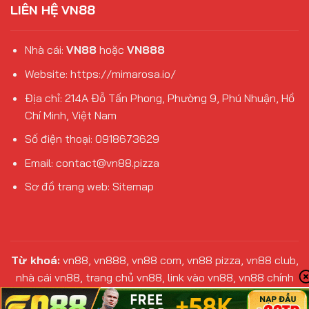
LIÊN HỆ VN88
Nhà cái:
VN88
hoặc
VN888
Website:
https://mimarosa.io/
Địa chỉ: 214A Đỗ Tấn Phong, Phường 9, Phú Nhuận, Hồ
Chí Minh, Việt Nam
Số điện thoại:
0918673629
Email:
contact@vn88.pizza
Sơ đồ trang web:
Sitemap
Từ khoá:
vn88, vn888, vn88 com, vn88 pizza, vn88 club,
nhà cái vn88, trang chủ vn88, link vào vn88, vn88 chính
hãng