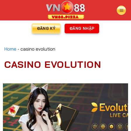
ĐĂNG KÝ
ĐĂNG NHẬP
Home
-
casino evolution
CASINO EVOLUTION