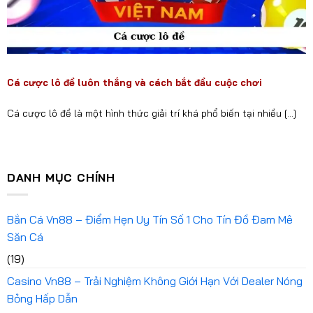
Cá cược lô đề luôn thắng và cách bắt đầu cuộc chơi
Cá cược lô đề là một hình thức giải trí khá phổ biến tại nhiều [...]
DANH MỤC CHÍNH
Bắn Cá Vn88 – Điểm Hẹn Uy Tín Số 1 Cho Tín Đồ Đam Mê
Săn Cá
(19)
Casino Vn88 – Trải Nghiệm Không Giới Hạn Với Dealer Nóng
Bỏng Hấp Dẫn