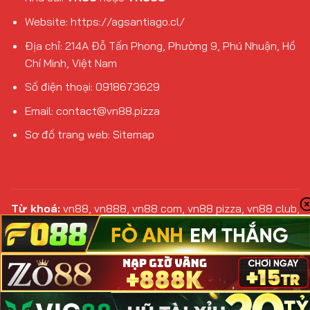
Website:
https://agsantiago.cl/
Địa chỉ: 214A Đỗ Tấn Phong, Phường 9, Phú Nhuận, Hồ
Chí Minh, Việt Nam
Số điện thoại:
0918673629
Email:
contact@vn88.pizza
Sơ đồ trang web:
Sitemap
Từ khoá:
vn88, vn888, vn88 com, vn88 pizza, vn88 club,
nhà cái vn88, trang chủ vn88, link vào vn88, vn88 chính
hãng