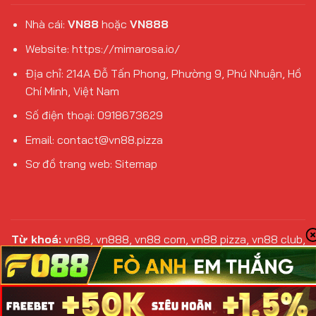
Nhà cái:
VN88
hoặc
VN888
Website:
https://mimarosa.io/
Địa chỉ: 214A Đỗ Tấn Phong, Phường 9, Phú Nhuận, Hồ
Chí Minh, Việt Nam
Số điện thoại:
0918673629
Email:
contact@vn88.pizza
Sơ đồ trang web:
Sitemap
Từ khoá:
vn88, vn888, vn88 com, vn88 pizza, vn88 club,
nhà cái vn88, trang chủ vn88, link vào vn88, vn88 chính
hãng