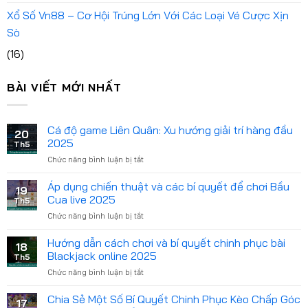
Xổ Số Vn88 – Cơ Hội Trúng Lớn Với Các Loại Vé Cược Xịn
Sò
(16)
BÀI VIẾT MỚI NHẤT
Cá độ game Liên Quân: Xu hướng giải trí hàng đầu
20
2025
Th5
Chức năng bình luận bị tắt
ở
Cá
độ
Áp dụng chiến thuật và các bí quyết để chơi Bầu
19
game
Cua live 2025
Th5
Liên
Chức năng bình luận bị tắt
ở
Quân:
Áp
Xu
dụng
Hướng dẫn cách chơi và bí quyết chinh phục bài
hướng
18
chiến
giải
Blackjack online 2025
Th5
thuật
trí
Chức năng bình luận bị tắt
ở
và
hàng
Hướng
các
đầu
dẫn
Chia Sẻ Một Số Bí Quyết Chinh Phục Kèo Chấp Góc
bí
2025
17
cách