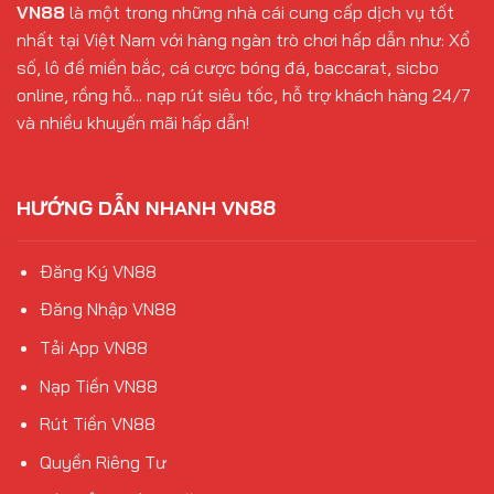
VN88
là một trong những nhà cái cung cấp dịch vụ tốt
nhất tại Việt Nam với hàng ngàn trò chơi hấp dẫn như: Xổ
số, lô đề miền bắc, cá cược bóng đá, baccarat, sicbo
online, rồng hỗ... nạp rút siêu tốc, hỗ trợ khách hàng 24/7
và nhiều khuyến mãi hấp dẫn!
HƯỚNG DẪN NHANH VN88
Đăng Ký VN88
Đăng Nhập VN88
Tải App VN88
Nạp Tiền VN88
Rút Tiền VN88
Quyền Riêng Tư