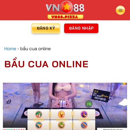
ĐĂNG KÝ
ĐĂNG NHẬP
Home
-
bầu cua online
BẦU CUA ONLINE