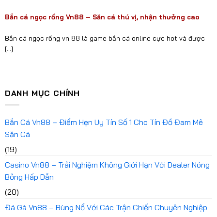
Bắn cá ngọc rồng Vn88 – Săn cá thú vị, nhận thưởng cao
Bắn cá ngọc rồng vn 88 là game bắn cá online cực hot và được
[...]
DANH MỤC CHÍNH
Bắn Cá Vn88 – Điểm Hẹn Uy Tín Số 1 Cho Tín Đồ Đam Mê
Săn Cá
(19)
Casino Vn88 – Trải Nghiệm Không Giới Hạn Với Dealer Nóng
Bỏng Hấp Dẫn
(20)
Đá Gà Vn88 – Bùng Nổ Với Các Trận Chiến Chuyên Nghiệp