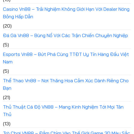
Casino Vn88 – Trải Nghiệm Không Giới Hạn Với Dealer Nóng
Bỏng Hấp Dẫn
(20)
Đá Gà Vn88 – Bùng Nổ Với Các Trận Chiến Chuyên Nghiệp
(5)
Esports Vn88 – Bứt Phá Cùng TTĐT Uy Tín Hàng Đầu Việt
Nam
(5)
Thể Thao Vn88 – Nơi Thăng Hoa Cảm Xúc Dành Riêng Cho
Bạn
(21)
Thủ Thuật Cá Độ VN88 – Mang Kinh Nghiệm Tới Mọi Tân
Thủ
(13)
Trò Chơi VN88 – Đắm Chìm Vào Thế Giới Game 3D Màu Sắc