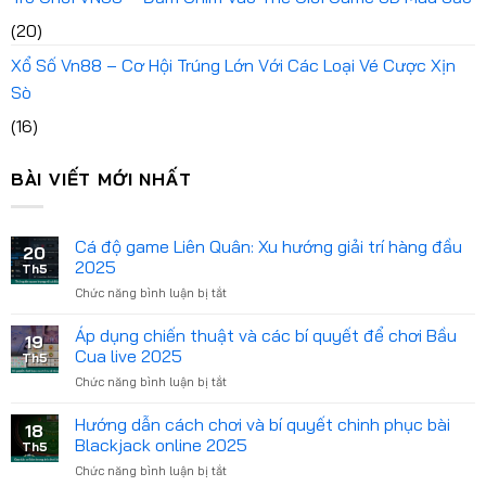
(20)
Xổ Số Vn88 – Cơ Hội Trúng Lớn Với Các Loại Vé Cược Xịn
Sò
(16)
BÀI VIẾT MỚI NHẤT
Cá độ game Liên Quân: Xu hướng giải trí hàng đầu
20
2025
Th5
Chức năng bình luận bị tắt
ở
Cá
độ
Áp dụng chiến thuật và các bí quyết để chơi Bầu
19
game
Cua live 2025
Th5
Liên
Chức năng bình luận bị tắt
ở
Quân:
Áp
Xu
dụng
Hướng dẫn cách chơi và bí quyết chinh phục bài
hướng
18
chiến
giải
Blackjack online 2025
Th5
thuật
trí
Chức năng bình luận bị tắt
ở
và
hàng