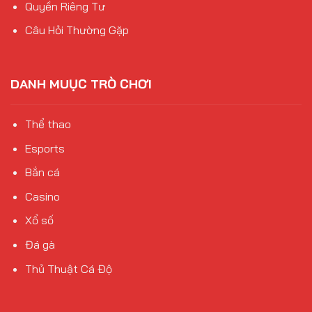
Quyền Riêng Tư
Câu Hỏi Thường Gặp
DANH MUỤC TRÒ CHƠI
Thể thao
Esports
Bắn cá
Casino
Xổ số
Đá gà
Thủ Thuật Cá Độ