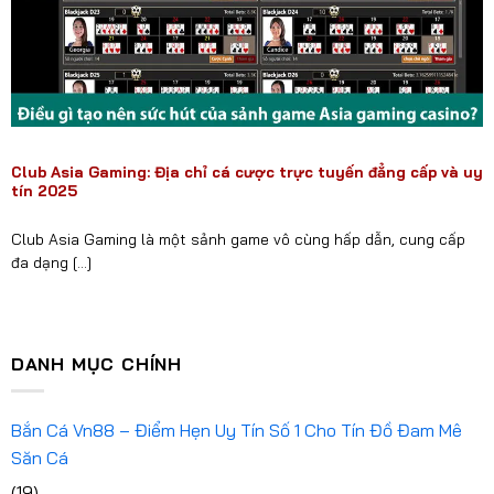
Club Asia Gaming: Địa chỉ cá cược trực tuyến đẳng cấp và uy
tín 2025
Club Asia Gaming là một sảnh game vô cùng hấp dẫn, cung cấp
đa dạng [...]
DANH MỤC CHÍNH
Bắn Cá Vn88 – Điểm Hẹn Uy Tín Số 1 Cho Tín Đồ Đam Mê
Săn Cá
(19)