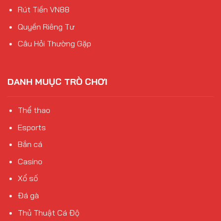
Rút Tiền VN88
Quyền Riêng Tư
Câu Hỏi Thường Gặp
DANH MUỤC TRÒ CHƠI
Thể thao
Esports
Bắn cá
Casino
Xổ số
Đá gà
Thủ Thuật Cá Độ