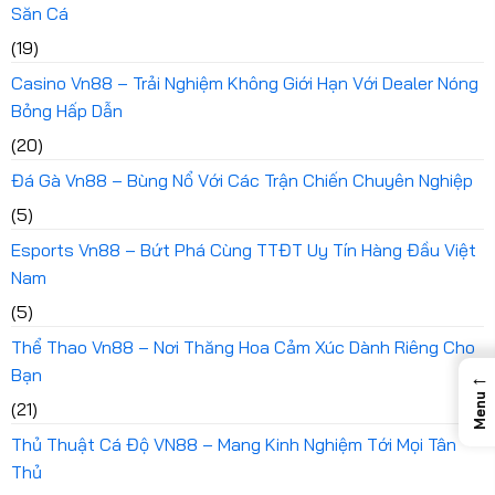
Săn Cá
(19)
Casino Vn88 – Trải Nghiệm Không Giới Hạn Với Dealer Nóng
Bỏng Hấp Dẫn
(20)
Đá Gà Vn88 – Bùng Nổ Với Các Trận Chiến Chuyên Nghiệp
(5)
Esports Vn88 – Bứt Phá Cùng TTĐT Uy Tín Hàng Đầu Việt
Nam
(5)
Thể Thao Vn88 – Nơi Thăng Hoa Cảm Xúc Dành Riêng Cho
Bạn
←
Menu
(21)
Thủ Thuật Cá Độ VN88 – Mang Kinh Nghiệm Tới Mọi Tân
Thủ