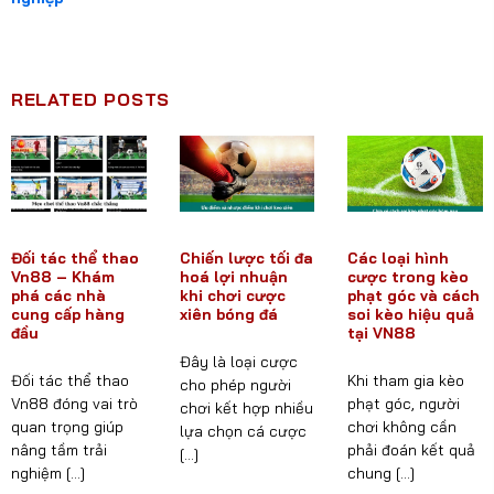
RELATED POSTS
Đối tác thể thao
Chiến lược tối đa
Các loại hình
Vn88 – Khám
hoá lợi nhuận
cược trong kèo
phá các nhà
khi chơi cược
phạt góc và cách
cung cấp hàng
xiên bóng đá
soi kèo hiệu quả
đầu
tại VN88
Đây là loại cược
Đối tác thể thao
Khi tham gia kèo
cho phép người
Vn88 đóng vai trò
phạt góc, người
chơi kết hợp nhiều
quan trọng giúp
chơi không cần
lựa chọn cá cược
nâng tầm trải
phải đoán kết quả
[...]
nghiệm [...]
chung [...]