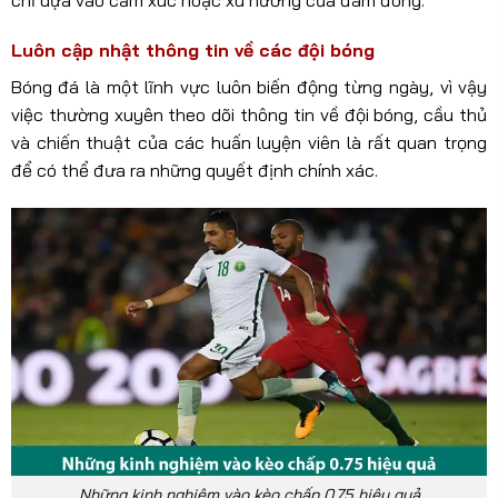
Luôn cập nhật thông tin về các đội bóng
Bóng đá là một lĩnh vực luôn biến động từng ngày, vì vậy
việc thường xuyên theo dõi thông tin về đội bóng, cầu thủ
và chiến thuật của các huấn luyện viên là rất quan trọng
để có thể đưa ra những quyết định chính xác.
Những kinh nghiệm vào kèo chấp 0.75 hiệu quả