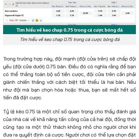
Tìm hiểu về keo chap 0.75 trong cá cược bóng đá
Trong trường hợp này, đội mạnh (đội cửa trên) sẽ chấp đội
yếu (đội cửa dưới) 0.75 bàn. Điều đó có nghĩa rằng để bạn
có thể thắng toàn bộ số tiền cược, đội cửa trên cần phải
giành chiến thắng với cách biệt tối thiểu là hai bàn. Nếu
như đội mà bạn chọn hòa hoặc thua, bạn sẽ mất hết số
tiền đã đặt cược.
Tỷ lệ kèo 0.75 là một chỉ số quan trọng cho thấy đánh giá
của nhà cái về khả năng tấn công của cả hai đội, đồng thời
cũng tạo ra một thử thách không nhỏ cho người chơi khi
đưa ra quyết định cá cược. Người chơi có thể lựa chọn đặt