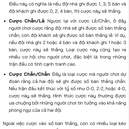
Điều này có nghĩa là nếu đội nhà ghi được 1, 3, 5 bàn và
đội khách ghi được 0, 2, 4 bàn, thì cược này sẽ thắng.
Cược Chẵn/Lẻ
: Ngược lại với cược Lẻ/Chẵn, ở đây
người chơi cược rằng đội nhà sẽ ghi được số bàn thắng
chẵn, còn đội khách sẽ ghi được số bàn thắng lẻ. Ví dụ,
nếu đội nhà ghi 2 hoặc 4 bàn và đội khách ghi 1 hoặc 3
bàn, cược này sẽ thắng. Loại cược này cũng tạo ra
nhiều cơ hội cho người chơi, đặc biệt là trong những
trận đấu có tính cạnh tranh cao.
Cược Chẵn/Chẵn
: Đây là loại cược mà người chơi dự
đoán rằng cả hai đội sẽ ghi được số bàn thắng chẵn.
Nếu trận đấu kết thúc với tỷ số như 0-0, 2-2, hoặc 4-0,
cược này sẽ thắng. Hình thức cược này thường được
ưa chuộng bởi những người chơi tin tưởng vào khả năng
phòng ngự của cả hai đội.
Ngoài việc cược vào số bàn thắng, còn có nhiều loại kèo