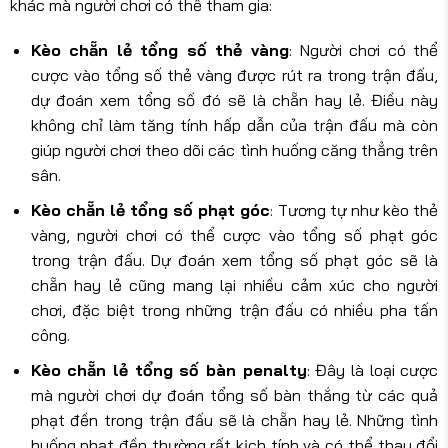
khác mà người chơi có thể tham gia:
Kèo chẵn lẻ tổng số thẻ vàng
: Người chơi có thể
cược vào tổng số thẻ vàng được rút ra trong trận đấu,
dự đoán xem tổng số đó sẽ là chẵn hay lẻ. Điều này
không chỉ làm tăng tính hấp dẫn của trận đấu mà còn
giúp người chơi theo dõi các tình huống căng thẳng trên
sân.
Kèo chẵn lẻ tổng số phạt góc
: Tương tự như kèo thẻ
vàng, người chơi có thể cược vào tổng số phạt góc
trong trận đấu. Dự đoán xem tổng số phạt góc sẽ là
chẵn hay lẻ cũng mang lại nhiều cảm xúc cho người
chơi, đặc biệt trong những trận đấu có nhiều pha tấn
công.
Kèo chẵn lẻ tổng số bàn penalty
: Đây là loại cược
mà người chơi dự đoán tổng số bàn thắng từ các quả
phạt đền trong trận đấu sẽ là chẵn hay lẻ. Những tình
huống phạt đền thường rất kịch tính và có thể thay đổi