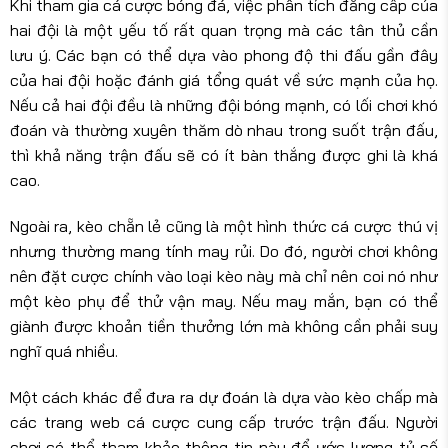
Khi tham gia cá cược bóng đá, việc phân tích đẳng cấp của
hai đội là một yếu tố rất quan trọng mà các tân thủ cần
lưu ý. Các bạn có thể dựa vào phong độ thi đấu gần đây
của hai đội hoặc đánh giá tổng quát về sức mạnh của họ.
Nếu cả hai đội đều là những đội bóng mạnh, có lối chơi khó
đoán và thường xuyên thăm dò nhau trong suốt trận đấu,
thì khả năng trận đấu sẽ có ít bàn thắng được ghi là khá
cao.
Ngoài ra, kèo chẵn lẻ cũng là một hình thức cá cược thú vị
nhưng thường mang tính may rủi. Do đó, người chơi không
nên đặt cược chính vào loại kèo này mà chỉ nên coi nó như
một kèo phụ để thử vận may. Nếu may mắn, bạn có thể
giành được khoản tiền thưởng lớn mà không cần phải suy
nghĩ quá nhiều.
Một cách khác để đưa ra dự đoán là dựa vào kèo chấp mà
các trang web cá cược cung cấp trước trận đấu. Người
chơi có thể tham khảo thông tin này để ước lượng tỷ số