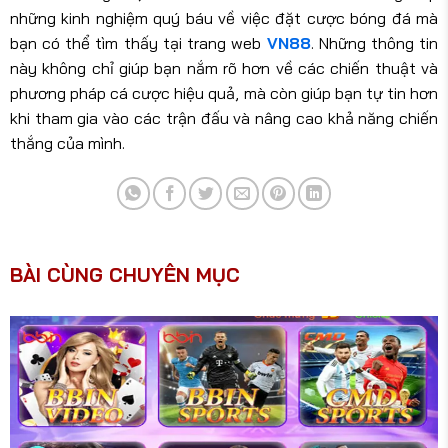
những kinh nghiệm quý báu về việc đặt cược bóng đá mà
bạn có thể tìm thấy tại trang web
VN88
. Những thông tin
này không chỉ giúp bạn nắm rõ hơn về các chiến thuật và
phương pháp cá cược hiệu quả, mà còn giúp bạn tự tin hơn
khi tham gia vào các trận đấu và nâng cao khả năng chiến
thắng của mình.
BÀI CÙNG CHUYÊN MỤC