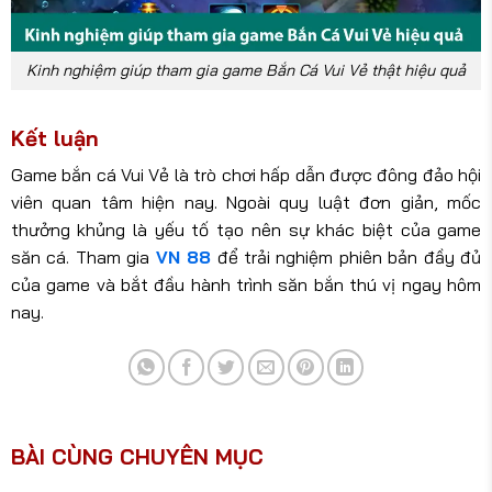
Kinh nghiệm giúp tham gia game Bắn Cá Vui Vẻ thật hiệu quả
Kết luận
Game bắn cá Vui Vẻ là trò chơi hấp dẫn được đông đảo hội
viên quan tâm hiện nay. Ngoài quy luật đơn giản, mốc
thưởng khủng là yếu tố tạo nên sự khác biệt của game
săn cá. Tham gia
VN 88
để trải nghiệm phiên bản đầy đủ
của game và bắt đầu hành trình săn bắn thú vị ngay hôm
nay.
BÀI CÙNG CHUYÊN MỤC