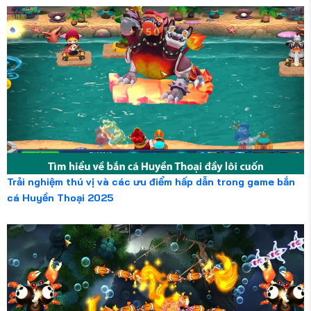
Trải nghiệm thú vị và các ưu điểm hấp dẫn trong game bắn
cá Huyền Thoại 2025