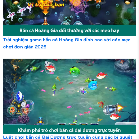
Trải nghiệm game bắn cá Hoàng Gia đỉnh cao với các mẹo
chơi đơn giản 2025
Luật chơi bắn cá Đại Dương trực tuyến cùng các bí quyết