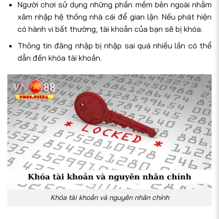
Người chơi sử dụng những phần mềm bên ngoài nhằm
xâm nhập hệ thống nhà cái để gian lận. Nếu phát hiện
có hành vi bất thường, tài khoản của bạn sẽ bị khóa.
Thông tin đăng nhập bị nhập sai quá nhiều lần có thể
dẫn đến khóa tài khoản.
Khóa tài khoản và nguyên nhân chính