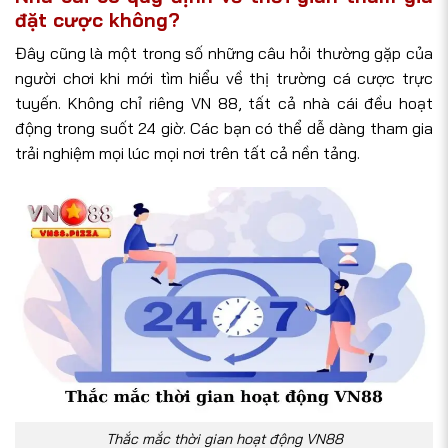
đặt cược không?
Đây cũng là một trong số những câu hỏi thường gặp của
người chơi khi mới tìm hiểu về thị trường cá cược trực
tuyến. Không chỉ riêng VN 88, tất cả nhà cái đều hoạt
động trong suốt 24 giờ. Các bạn có thể dễ dàng tham gia
trải nghiệm mọi lúc mọi nơi trên tất cả nền tảng.
Thắc mắc thời gian hoạt động VN88