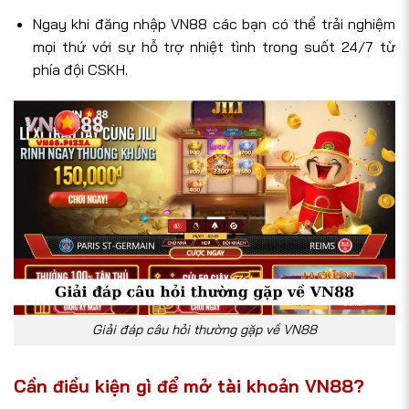
Ngay khi đăng nhập VN88 các bạn có thể trải nghiệm
mọi thứ với sự hỗ trợ nhiệt tình trong suốt 24/7 từ
phía đội CSKH.
Giải đáp câu hỏi thường gặp về VN88
Cần điều kiện gì để mở tài khoản VN88?