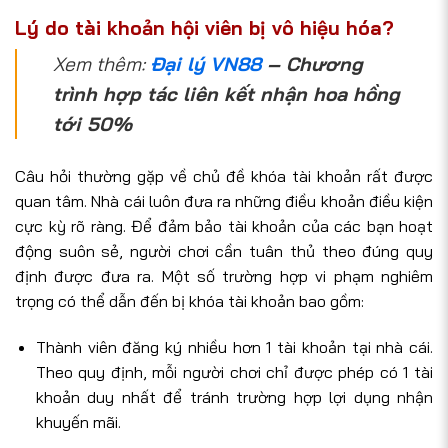
Lý do tài khoản hội viên bị vô hiệu hóa?
Xem thêm:
Đại lý VN88
– Chương
trình hợp tác liên kết nhận hoa hồng
tới 50%
Câu hỏi thường gặp về chủ đề khóa tài khoản rất được
quan tâm. Nhà cái luôn đưa ra những điều khoản điều kiện
cực kỳ rõ ràng. Để đảm bảo tài khoản của các bạn hoạt
động suôn sẻ, người chơi cần tuân thủ theo đúng quy
định được đưa ra. Một số trường hợp vi phạm nghiêm
trọng có thể dẫn đến bị khóa tài khoản bao gồm:
Thành viên đăng ký nhiều hơn 1 tài khoản tại nhà cái.
Theo quy định, mỗi người chơi chỉ được phép có 1 tài
khoản duy nhất để tránh trường hợp lợi dụng nhận
khuyến mãi.