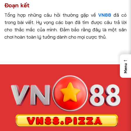
Đoạn kết
Tổng hợp những câu hỏi thường gặp về
VN88
đã có
trong bài viết. Hy vọng các bạn đã tìm được câu trả lời
cho thắc mắc của mình. Đảm bảo rằng đây là một sân
chơi hoàn toàn lý tưởng dành cho mọi cược thủ.
←
Menu