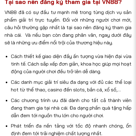
Tại sao nên đăng ký tham gia tại VN88?
VN88 đã có sự đầu tư mạnh mẽ trong từng dịch vụ sản
phẩm giải trí trực tuyến. Đối với những người chơi mới,
câu hỏi thường gặp nhất là tại sao nên đăng ký tham gia
nhà cái. Và nếu bạn còn đang phân vân, ngay dưới đây
sẽ là những ưu điểm nổi trội của thương hiệu này.
Cách thiết kế giao diện đầy ấn tượng vừa hiện đại vừa
tinh tế. Cách sắp xếp đơn giản, khoa học giúp mọi hoạt
động của người chơi đều trở lên dễ dàng.
Các danh mục giải trí siêu đa dạng với đủ các thể loại
hot từ thể thao, casino đến slots, bắn cá, xổ số,…
Các chương trình ưu đãi dành cho tất cả thành viên
đang tham gia tại nhà cái. Đa dạng phần quà tặng hấp
dẫn đem tới nguồn thu lớn cho người chơi.
Phát triển đa nền tảng với tốc độ nhanh chóng, ổn
định đem tới trải nghiệm chất lượng nhất.