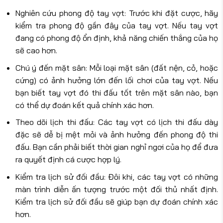
Nghiên cứu phong độ tay vợt: Trước khi đặt cược, hãy
kiểm tra phong độ gần đây của tay vợt. Nếu tay vợt
đang có phong độ ổn định, khả năng chiến thắng của họ
sẽ cao hơn.
Chú ý đến mặt sân: Mỗi loại mặt sân (đất nện, cỏ, hoặc
cứng) có ảnh hưởng lớn đến lối chơi của tay vợt. Nếu
bạn biết tay vợt đó thi đấu tốt trên mặt sân nào, bạn
có thể dự đoán kết quả chính xác hơn.
Theo dõi lịch thi đấu: Các tay vợt có lịch thi đấu dày
đặc sẽ dễ bị mệt mỏi và ảnh hưởng đến phong độ thi
đấu. Bạn cần phải biết thời gian nghỉ ngơi của họ để đưa
ra quyết định cá cược hợp lý.
Kiểm tra lịch sử đối đầu: Đôi khi, các tay vợt có những
màn trình diễn ấn tượng trước một đối thủ nhất định.
Kiểm tra lịch sử đối đầu sẽ giúp bạn dự đoán chính xác
hơn.