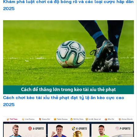
Khám phá luật chơi cá độ bóng rổ và các loại cược hấp dẫn
2025
Cách chơi kèo tài xỉu thẻ phạt đạt tỷ lệ ăn kèo cực cao
2025