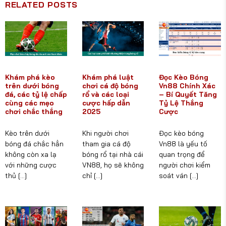
RELATED POSTS
Khám phá kèo
Khám phá luật
Đọc Kèo Bóng
trên dưới bóng
chơi cá độ bóng
Vn88 Chính Xác
đá, các tỷ lệ chấp
rổ và các loại
– Bí Quyết Tăng
cùng các mẹo
cược hấp dẫn
Tỷ Lệ Thắng
chơi chắc thắng
2025
Cược
Kèo trên dưới
Khi người chơi
Đọc kèo bóng
bóng đá chắc hẳn
tham gia cá độ
Vn88 là yếu tố
không còn xa lạ
bóng rổ tại nhà cái
quan trọng để
với những cược
VN88, họ sẽ không
người chơi kiểm
thủ [...]
chỉ [...]
soát ván [...]