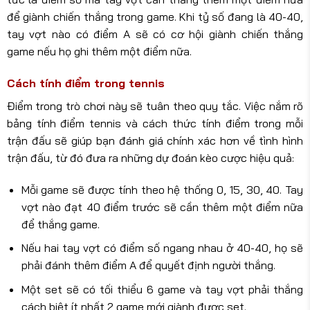
để giành chiến thắng trong game. Khi tỷ số đang là 40-40,
tay vợt nào có điểm A sẽ có cơ hội giành chiến thắng
game nếu họ ghi thêm một điểm nữa.
Cách tính điểm trong tennis
Điểm trong trò chơi này sẽ tuân theo quy tắc. Việc nắm rõ
bảng tính điểm tennis và cách thức tính điểm trong mỗi
trận đấu sẽ giúp bạn đánh giá chính xác hơn về tình hình
trận đấu, từ đó đưa ra những dự đoán kèo cược hiệu quả:
Mỗi game sẽ được tính theo hệ thống 0, 15, 30, 40. Tay
vợt nào đạt 40 điểm trước sẽ cần thêm một điểm nữa
để thắng game.
Nếu hai tay vợt có điểm số ngang nhau ở 40-40, họ sẽ
phải đánh thêm điểm A để quyết định người thắng.
Một set sẽ có tối thiểu 6 game và tay vợt phải thắng
cách biệt ít nhất 2 game mới giành được set.