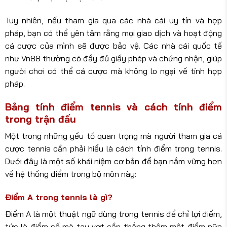
Tuy nhiên, nếu tham gia qua các nhà cái uy tín và hợp
pháp, bạn có thể yên tâm rằng mọi giao dịch và hoạt động
cá cược của mình sẽ được bảo vệ. Các nhà cái quốc tế
như Vn88 thường có đầy đủ giấy phép và chứng nhận, giúp
người chơi có thể cá cược mà không lo ngại về tính hợp
pháp.
Bảng tính điểm tennis và cách tính điểm
trong trận đấu
Một trong những yếu tố quan trọng mà người tham gia cá
cược tennis cần phải hiểu là cách tính điểm trong tennis.
Dưới đây là một số khái niệm cơ bản để bạn nắm vững hơn
về hệ thống điểm trong bộ môn này:
Điểm A trong tennis là gì?
Điểm A là một thuật ngữ dùng trong tennis để chỉ lợi điểm,
tức là điểm số mà tay vợt cần thắng thêm một điểm nữa