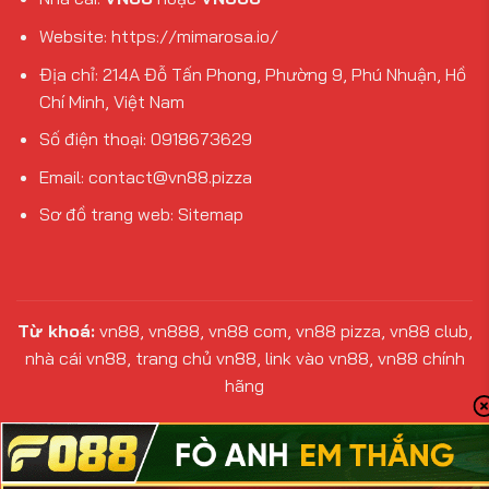
Website:
https://mimarosa.io/
Địa chỉ: 214A Đỗ Tấn Phong, Phường 9, Phú Nhuận, Hồ
Chí Minh, Việt Nam
Số điện thoại:
0918673629
Email:
contact@vn88.pizza
Sơ đồ trang web:
Sitemap
Từ khoá:
vn88, vn888, vn88 com, vn88 pizza, vn88 club,
nhà cái vn88, trang chủ vn88, link vào vn88, vn88 chính
hãng