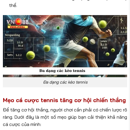
thể.
Đa dạng các kèo tennis
Mẹo cá cược tennis tăng cơ hội chiến thắng
Để tăng cơ hội thắng, người chơi cần phải có chiến lược rõ
ràng. Dưới đây là một số mẹo giúp bạn cải thiện khả năng
cá cược của mình: