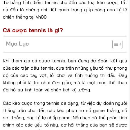
Từ bảng tính điểm tennis cho đến các loại kèo cược, tất
cả đều là những chi tiết quan trọng giúp nâng cao tỷ lệ
chiến thắng tại Vn88.
Cá cược tennis là gì?
Mục Lục
Khi tham gia cá cược tennis, bạn đang dự đoán kết quả
của các trận đấu tennis, dựa trên những yếu tố như phong
độ của các tay vợt, lối chơi và tình huống thi đấu. Đây
không phải là trò chơi đơn giản, mà là một môn thể thao
đòi hỏi sự tính toán và phân tích kỹ lưỡng.
Các kèo cược trong tennis đa dạng, từ việc dự đoán người
thắng trận cho đến các kèo phụ như số game thắng, số
set thắng, hay tỷ lệ chấp game. Nếu bạn có thể phân tích
chính xác các yếu tố này, cơ hội thắng của bạn sẽ được