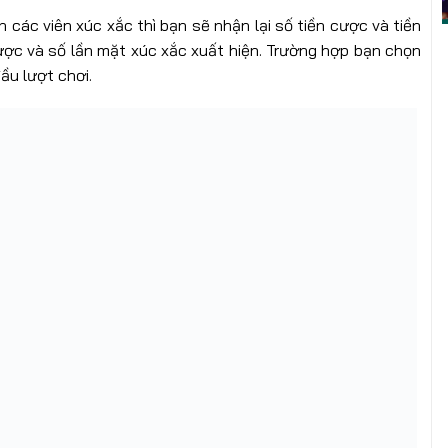
 các viên xúc xắc thì bạn sẽ nhận lại số tiền cược và tiền
ược và số lần mặt xúc xắc xuất hiện. Trường hợp bạn chọn
ầu lượt chơi.