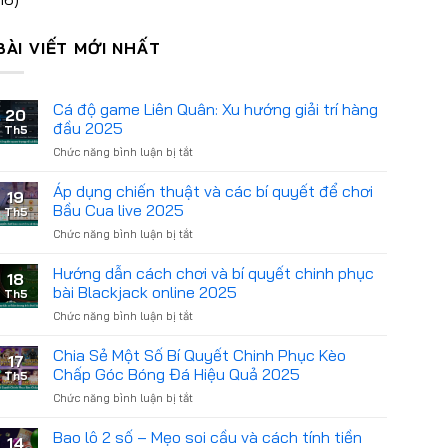
BÀI VIẾT MỚI NHẤT
Cá độ game Liên Quân: Xu hướng giải trí hàng
20
đầu 2025
Th5
Chức năng bình luận bị tắt
ở
Cá
độ
Áp dụng chiến thuật và các bí quyết để chơi
19
game
Bầu Cua live 2025
Th5
Liên
Chức năng bình luận bị tắt
ở
Quân:
Áp
Xu
dụng
Hướng dẫn cách chơi và bí quyết chinh phục
hướng
18
chiến
giải
bài Blackjack online 2025
Th5
thuật
trí
Chức năng bình luận bị tắt
ở
và
hàng
Hướng
các
đầu
dẫn
Chia Sẻ Một Số Bí Quyết Chinh Phục Kèo
bí
2025
17
cách
quyết
Chấp Góc Bóng Đá Hiệu Quả 2025
Th5
chơi
để
Chức năng bình luận bị tắt
ở
và
chơi
Chia
bí
Bầu
Sẻ
Bao lô 2 số – Mẹo soi cầu và cách tính tiền
quyết
Cua
14