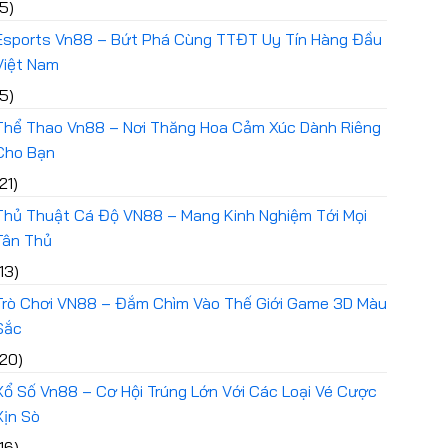
(5)
Esports Vn88 – Bứt Phá Cùng TTĐT Uy Tín Hàng Đầu
Việt Nam
(5)
Thể Thao Vn88 – Nơi Thăng Hoa Cảm Xúc Dành Riêng
Cho Bạn
21)
Thủ Thuật Cá Độ VN88 – Mang Kinh Nghiệm Tới Mọi
Tân Thủ
(13)
Trò Chơi VN88 – Đắm Chìm Vào Thế Giới Game 3D Màu
Sắc
(20)
Xổ Số Vn88 – Cơ Hội Trúng Lớn Với Các Loại Vé Cược
Xịn Sò
(16)