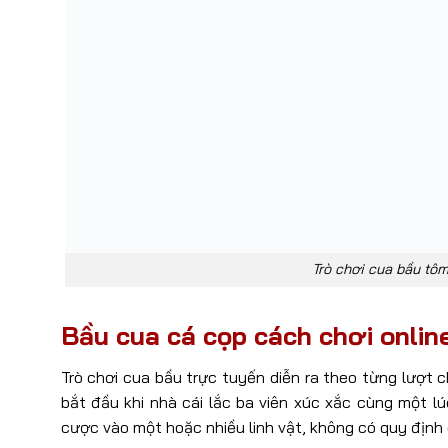
Trò chơi cua bầu tôm
Bầu cua cá cọp cách chơi onlin
Trò chơi cua bầu trực tuyến diễn ra theo từng lượt c
bắt đầu khi nhà cái lắc ba viên xúc xắc cùng một lú
cược vào một hoặc nhiều linh vật, không có quy định c