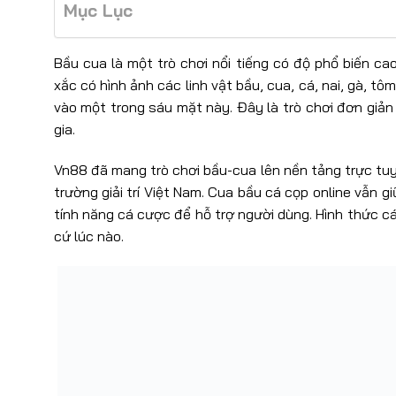
Mục Lục
Bầu cua là một trò chơi nổi tiếng có độ phổ biến c
xắc có hình ảnh các linh vật bầu, cua, cá, nai, gà, t
vào một trong sáu mặt này. Đây là trò chơi đơn giả
gia.
Vn88 đã mang trò chơi bầu-cua lên nền tảng trực tuy
trường giải trí Việt Nam. Cua bầu cá cọp online vẫn
tính năng cá cược để hỗ trợ người dùng. Hình thức 
cứ lúc nào.