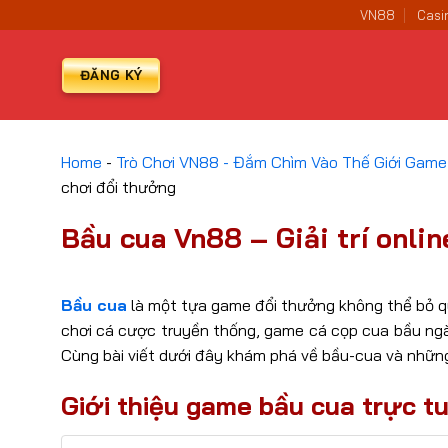
VN88
Casi
ĐĂNG KÝ
Home
-
Trò Chơi VN88 - Đắm Chìm Vào Thế Giới Gam
chơi đổi thưởng
Bầu cua Vn88 – Giải trí onli
Bầu cua
là một tựa game đổi thưởng không thể bỏ qua 
chơi cá cược truyền thống, game cá cọp cua bầu ng
Cùng bài viết dưới đây khám phá về bầu-cua và những
Giới thiệu game bầu cua trực t