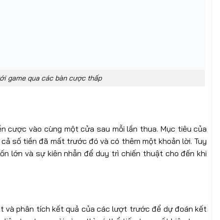
ới game qua các bàn cược thấp
iền cược vào cùng một cửa sau mỗi lần thua. Mục tiêu của
t cả số tiền đã mất trước đó và có thêm một khoản lời. Tuy
ốn lớn và sự kiên nhẫn để duy trì chiến thuật cho đến khi
t và phân tích kết quả của các lượt trước để dự đoán kết