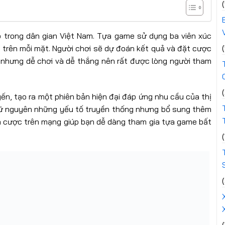
ao trong dân gian Việt Nam. Tựa game sử dụng ba viên xúc
ôm trên mỗi mặt. Người chơi sẽ dự đoán kết quả và đặt cược
n nhưng dễ chơi và dễ thắng nên rất được lòng người tham
(
ến, tạo ra một phiên bản hiện đại đáp ứng nhu cầu của thị
 giữ nguyên những yếu tố truyền thống nhưng bổ sung thêm
cá cược trên mạng giúp bạn dễ dàng tham gia tựa game bất