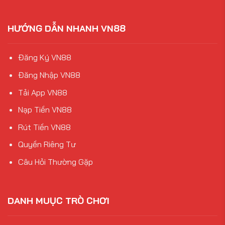
HƯỚNG DẪN NHANH VN88
Đăng Ký VN88
Đăng Nhập VN88
Tải App VN88
Nạp Tiền VN88
Rút Tiền VN88
Quyền Riêng Tư
Câu Hỏi Thường Gặp
DANH MUỤC TRÒ CHƠI