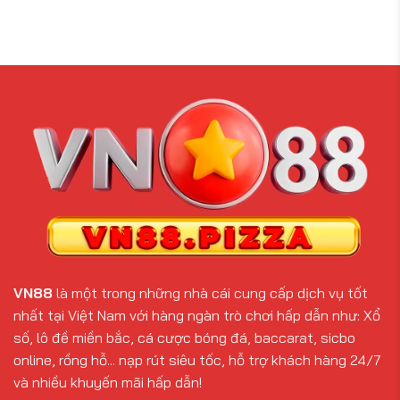
Quyết
Blackjack
lô
Chinh
online
2
Phục
2025
số
Kèo
–
Chấp
Mẹo
Góc
soi
Bóng
cầu
Đá
và
Hiệu
cách
Quả
tính
2025
tiền
thưởng
2025
VN88
là một trong những nhà cái cung cấp dịch vụ tốt
nhất tại Việt Nam với hàng ngàn trò chơi hấp dẫn như: Xổ
số, lô đề miền bắc, cá cược bóng đá, baccarat, sicbo
online, rồng hỗ... nạp rút siêu tốc, hỗ trợ khách hàng 24/7
và nhiều khuyến mãi hấp dẫn!