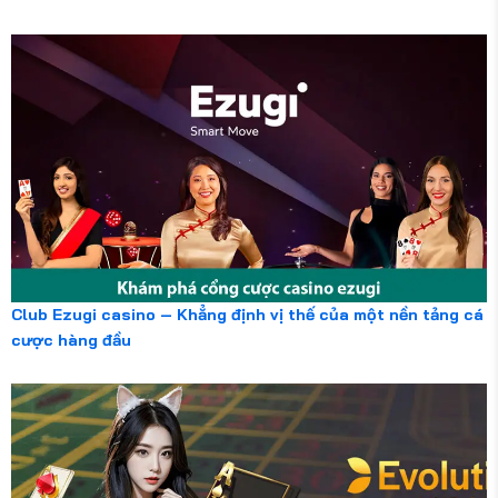
Club Ezugi casino – Khẳng định vị thế của một nền tảng cá
cược hàng đầu