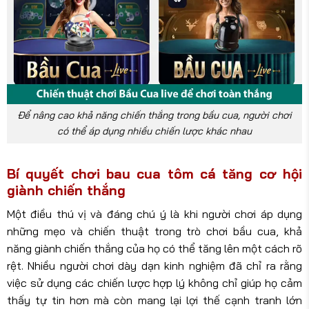
Để nâng cao khả năng chiến thắng trong bầu cua, người chơi
có thể áp dụng nhiều chiến lược khác nhau
Bí quyết chơi bau cua tôm cá tăng cơ hội
giành chiến thắng
Một điều thú vị và đáng chú ý là khi người chơi áp dụng
những mẹo và chiến thuật trong trò chơi bầu cua, khả
năng giành chiến thắng của họ có thể tăng lên một cách rõ
rệt. Nhiều người chơi dày dạn kinh nghiệm đã chỉ ra rằng
việc sử dụng các chiến lược hợp lý không chỉ giúp họ cảm
thấy tự tin hơn mà còn mang lại lợi thế cạnh tranh lớn