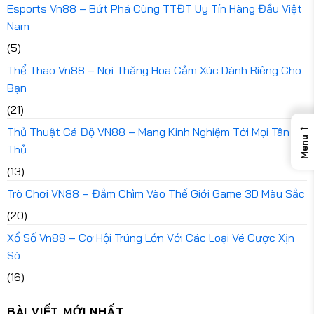
Esports Vn88 – Bứt Phá Cùng TTĐT Uy Tín Hàng Đầu Việt
Nam
(5)
Thể Thao Vn88 – Nơi Thăng Hoa Cảm Xúc Dành Riêng Cho
Bạn
(21)
←
Thủ Thuật Cá Độ VN88 – Mang Kinh Nghiệm Tới Mọi Tân
Menu
Thủ
(13)
Trò Chơi VN88 – Đắm Chìm Vào Thế Giới Game 3D Màu Sắc
(20)
Xổ Số Vn88 – Cơ Hội Trúng Lớn Với Các Loại Vé Cược Xịn
Sò
(16)
BÀI VIẾT MỚI NHẤT