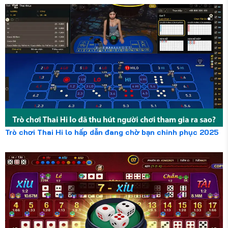
Trò chơi Thai Hi lo hấp dẫn đang chờ bạn chinh phục 2025