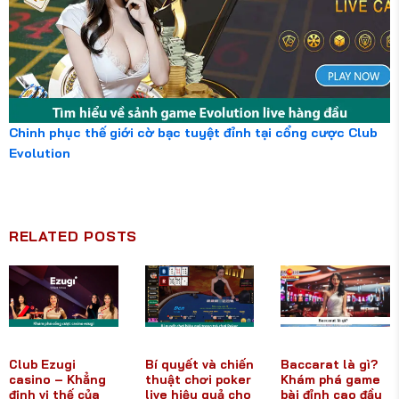
Chinh phục thế giới cờ bạc tuyệt đỉnh tại cổng cược Club
Evolution
RELATED POSTS
Club Ezugi
Bí quyết và chiến
Baccarat là gì?
casino – Khẳng
thuật chơi poker
Khám phá game
định vị thế của
live hiệu quả cho
bài đỉnh cao đầy