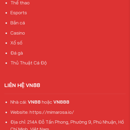
Thể thao
Esports
Bắn cá
Casino
Xổ số
Đá gà
Thủ Thuật Cá Độ
LIÊN HỆ VN88
Nhà cái:
VN88
hoặc
VN888
Website:
https://mimarosa.io/
Địa chỉ: 214A Đỗ Tấn Phong, Phường 9, Phú Nhuận, Hồ
Chí Minh, Việt Nam