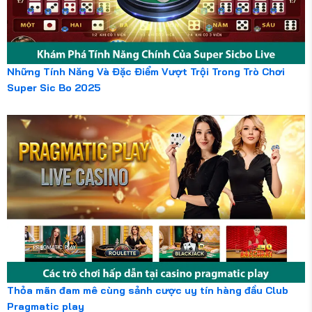
Những Tính Năng Và Đặc Điểm Vượt Trội Trong Trò Chơi
Super Sic Bo 2025
Thỏa mãn đam mê cùng sảnh cược uy tín hàng đầu Club
Pragmatic play