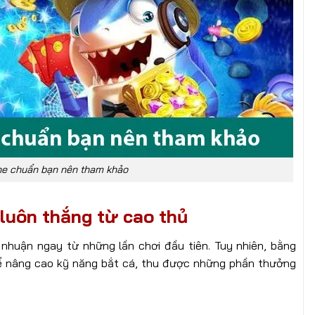
ne chuẩn bạn nên tham khảo
luôn thắng từ cao thủ
 nhuận ngay từ những lần chơi đầu tiên. Tuy nhiên, bằng
ể nâng cao kỹ năng bắt cá, thu được những phần thưởng