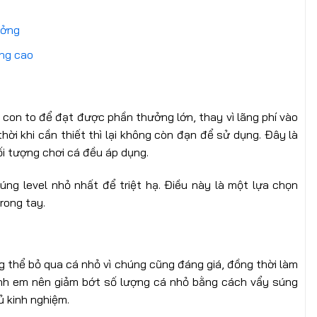
ưởng
ởng cao
con to để đạt được phần thưởng lớn, thay vì lãng phí vào
hời khi cần thiết thì lại không còn đạn để sử dụng. Đây là
ối tượng chơi cá đều áp dụng.
úng level nhỏ nhất để triệt hạ. Điều này là một lựa chọn
rong tay.
g thể bỏ qua cá nhỏ vì chúng cũng đáng giá, đồng thời làm
 anh em nên giảm bớt số lượng cá nhỏ bằng cách vẩy súng
ủ kinh nghiệm.