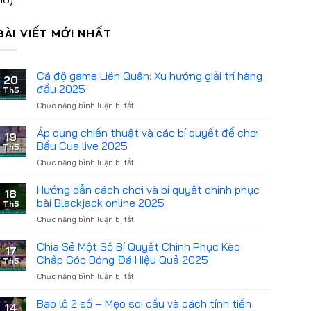
BÀI VIẾT MỚI NHẤT
Cá độ game Liên Quân: Xu hướng giải trí hàng
20
đầu 2025
Th5
Chức năng bình luận bị tắt
ở
Cá
độ
Áp dụng chiến thuật và các bí quyết để chơi
19
game
Bầu Cua live 2025
Th5
Liên
Chức năng bình luận bị tắt
ở
Quân:
Áp
Xu
dụng
Hướng dẫn cách chơi và bí quyết chinh phục
hướng
18
chiến
giải
bài Blackjack online 2025
Th5
thuật
trí
Chức năng bình luận bị tắt
ở
và
hàng
Hướng
các
đầu
dẫn
Chia Sẻ Một Số Bí Quyết Chinh Phục Kèo
bí
2025
17
cách
quyết
Chấp Góc Bóng Đá Hiệu Quả 2025
Th5
chơi
để
Chức năng bình luận bị tắt
ở
và
chơi
Chia
bí
Bầu
Sẻ
Bao lô 2 số – Mẹo soi cầu và cách tính tiền
quyết
Cua
14