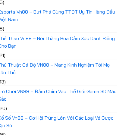
(5)
Esports Vn88 – Bứt Phá Cùng TTĐT Uy Tín Hàng Đầu
Việt Nam
(5)
Thể Thao Vn88 – Nơi Thăng Hoa Cảm Xúc Dành Riêng
Cho Bạn
21)
Thủ Thuật Cá Độ VN88 – Mang Kinh Nghiệm Tới Mọi
Tân Thủ
(13)
Trò Chơi VN88 – Đắm Chìm Vào Thế Giới Game 3D Màu
Sắc
(20)
Xổ Số Vn88 – Cơ Hội Trúng Lớn Với Các Loại Vé Cược
Xịn Sò
(16)