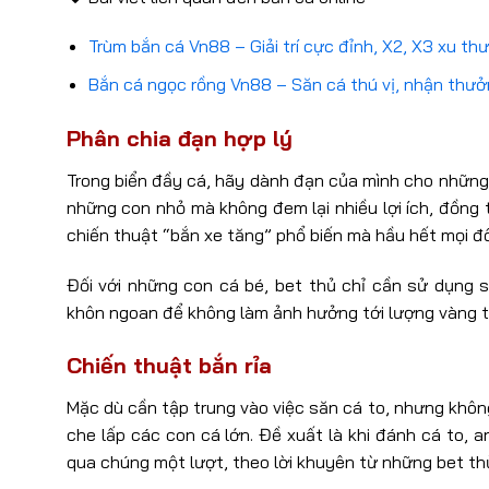
Trùm bắn cá Vn88 – Giải trí cực đỉnh, X2, X3 xu th
Bắn cá ngọc rồng Vn88 – Săn cá thú vị, nhận thư
Phân chia đạn hợp lý
Trong biển đầy cá, hãy dành đạn của mình cho những 
những con nhỏ mà không đem lại nhiều lợi ích, đồng t
chiến thuật “bắn xe tăng” phổ biến mà hầu hết mọi đ
Đối với những con cá bé, bet thủ chỉ cần sử dụng s
khôn ngoan để không làm ảnh hưởng tới lượng vàng t
Chiến thuật bắn rỉa
Mặc dù cần tập trung vào việc săn cá to, nhưng khôn
che lấp các con cá lớn. Đề xuất là khi đánh cá to,
qua chúng một lượt, theo lời khuyên từ những bet th