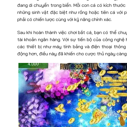
đang di chuyển trong biển. Mỗi con cá có kích thước 
những sinh vật đặc biệt như rồng hoặc tiên cá với
phải có chiến lược cùng với kỹ năng chính xác.
Sau khi hoàn thành việc chơi bắt cá, bạn có thể chu
tài khoản ngân hàng. Với sự tiến bộ của công nghệ 
các thiết bị như máy tính bảng và điện thoại thôn
động hơn, điều này đã khiến cho cược thủ ngày càng 