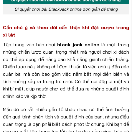
Bí quyết chơi bài BlackJack online đơn giản dễ thắng
Cần chú ý và theo dõi cẩn thận khi đặt cược trong
xì lát
Tập trung vào bàn chơi
black jack online
là một trong
những chiến lược quan trọng nhất mà người chơi xì dách
có thể áp dụng để nâng cao khả năng giành chiến thắng.
Chiến lược này không chỉ đơn thuần là việc chú ý đến các
quân bài mà còn bao gồm việc nắm bắt mọi diễn biến và
tình huống xảy ra trong trò chơi. Có thể coi đây là một vũ
khí bí mật, giúp người chơi có thể đưa ra những quyết định
chính xác và kịp thời.
Mặc dù có rất nhiều yếu tố khác nhau có thể ảnh hưởng
đến quá trình phân tích và quyết định của bạn, nhưng điều
quan trọng là bạn phải biết cách phớt lờ chúng. Khi bạn để
cho sự mất tập trung len lỏi vào tư duy của mình, bạn có