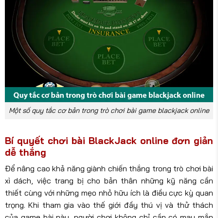
Một số quy tắc cơ bản trong trò chơi bài game blackjack online
Bí quyết chơi bài BlackJack online đơn giản
dễ thắng
Để nâng cao khả năng giành chiến thắng trong trò chơi bài
xì dách, việc trang bị cho bản thân những kỹ năng cần
thiết cùng với những mẹo nhỏ hữu ích là điều cực kỳ quan
trọng. Khi tham gia vào thế giới đầy thú vị và thử thách
của game bài này, người chơi không chỉ cần có may mắn