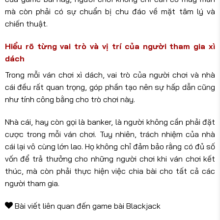
mà còn phải có sự chuẩn bị chu đáo về mặt tâm lý và
chiến thuật.
Hiểu rõ từng vai trò và vị trí của người tham gia xì
dách
Trong mỗi ván chơi xì dách, vai trò của người chơi và nhà
cái đều rất quan trọng, góp phần tạo nên sự hấp dẫn cũng
như tính công bằng cho trò chơi này.
Nhà cái, hay còn gọi là banker, là người không cần phải đặt
cược trong mỗi ván chơi. Tuy nhiên, trách nhiệm của nhà
cái lại vô cùng lớn lao. Họ không chỉ đảm bảo rằng có đủ số
vốn để trả thưởng cho những người chơi khi ván chơi kết
thúc, mà còn phải thực hiện việc chia bài cho tất cả các
người tham gia.
Bài viết liên quan đến game bài Blackjack