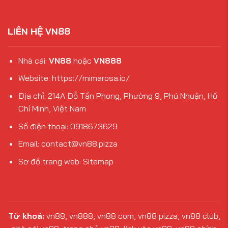
LIÊN HỆ VN88
Nhà cái:
VN88
hoặc
VN888
Website:
https://mimarosa.io/
Địa chỉ: 214A Đỗ Tấn Phong, Phường 9, Phú Nhuận, Hồ
Chí Minh, Việt Nam
Số điện thoại:
0918673629
Email:
contact@vn88.pizza
Sơ đồ trang web:
Sitemap
Từ khoá:
vn88, vn888, vn88 com, vn88 pizza, vn88 club,