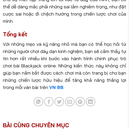
thể dễ dàng mắc phải những sai lầm nghiêm trọng, như đặt
cược sai hoặc đi chệch hướng trong chiến lược chơi của
mình.
Tổng kết
Với những mẹo và kỹ năng nhỏ mà bạn có thể học hỏi từ
những người chơi dày dạn kinh nghiệm, bạn sẽ cảm thấy tự
tin hơn rất nhiều khi bước vào hành trình chinh phục trò
chơi bài Blackjack online. Những kiến thức này không chỉ
giúp bạn nắm bắt được cách chơi mà còn trang bị cho bạn
những chiến lược hữu hiệu để tăng khả năng thắng lợi
trong mỗi ván bài trên
VN 88
.
BÀI CÙNG CHUYÊN MỤC