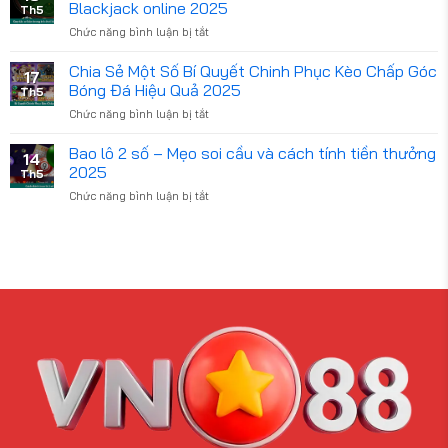
chiến
giải
Blackjack online 2025
Th5
thuật
trí
Chức năng bình luận bị tắt
ở
và
hàng
Hướng
các
đầu
dẫn
Chia Sẻ Một Số Bí Quyết Chinh Phục Kèo Chấp Góc
bí
2025
17
cách
quyết
Bóng Đá Hiệu Quả 2025
Th5
chơi
để
Chức năng bình luận bị tắt
ở
và
chơi
Chia
bí
Bầu
Sẻ
Bao lô 2 số – Mẹo soi cầu và cách tính tiền thưởng
quyết
Cua
14
Một
chinh
2025
live
Th5
Số
phục
2025
Chức năng bình luận bị tắt
ở
Bí
bài
Bao
Quyết
Blackjack
lô
Chinh
online
2
Phục
2025
số
Kèo
–
Chấp
Mẹo
Góc
soi
Bóng
cầu
Đá
và
Hiệu
cách
Quả
tính
2025
tiền
thưởng
2025