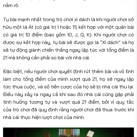
nắm rõ:
Tụ bài mạnh nhất trong trò chơi xì dách là khi người chơi sở
hữu một lá Át (có giá trị 1 hoặc 11) kết hợp với một quân bài
có giá trị 10 điểm (bao gồm 10, J, Q, K). Khi người chơi có
được sự kết hợp này, tụ bài sẽ được gọi là “Xì dách” và họ
sẽ tự động giành chiến thắng ngay lập tức với tổng điểm là
21 mà không cần phải so bài với nhà cái.
Đặc biệt, nếu người chơi quyết định rút thêm bài và vô tình
làm cho tổng điểm của mình vượt quá 21, họ sẽ ngay lập
tức thua cuộc, và số tiền cược của họ sẽ bị nhà cái thu lại.
Điều này xảy ra ngay cả khi sau đó nhà cái cũng gặp phải
tình huống tương tự và vượt quá 21 điểm, bởi vì quy tắc
của trò chơi đã quy định rằng người chơi đã thua trước khi
nhà cái thực hiện lượt chơi của mình.