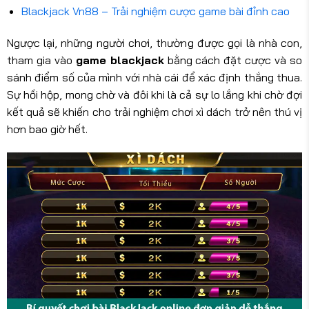
Blackjack Vn88 – Trải nghiệm cược game bài đỉnh cao
Ngược lại, những người chơi, thường được gọi là nhà con,
tham gia vào
game blackjack
bằng cách đặt cược và so
sánh điểm số của mình với nhà cái để xác định thắng thua.
Sự hồi hộp, mong chờ và đôi khi là cả sự lo lắng khi chờ đợi
kết quả sẽ khiến cho trải nghiệm chơi xì dách trở nên thú vị
hơn bao giờ hết.