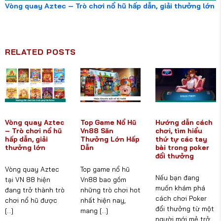
Vòng quay Aztec – Trò chơi nổ hũ hấp dẫn, giải thưởng lớn
RELATED POSTS
Vòng quay Aztec
Top Game Nổ Hũ
Hướng dẫn cách
– Trò chơi nổ hũ
Vn88 Săn
chơi, tìm hiểu
hấp dẫn, giải
Thưởng Lớn Hấp
thứ tự các tay
thưởng lớn
Dẫn
bài trong poker
đổi thưởng
Vòng quay Aztec
Top game nổ hũ
Nếu bạn đang
tại VN 88 hiện
Vn88 bao gồm
muốn khám phá
đang trở thành trò
những trò chơi hot
cách chơi Poker
chơi nổ hũ được
nhất hiện nay,
đổi thưởng từ một
[...]
mang [...]
người mới mẻ trở